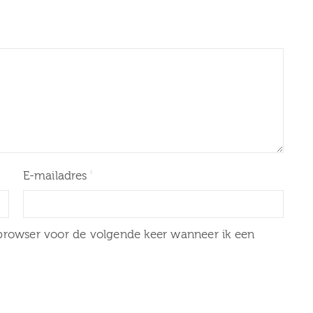
E-mailadres
20 mei 2026
Stadsdag-Rondstruindag
 browser voor de volgende keer wanneer ik een
route door Zuilen met
anuari 2026
verhalen van het Museum 
1 januari gesloten
Zuilen