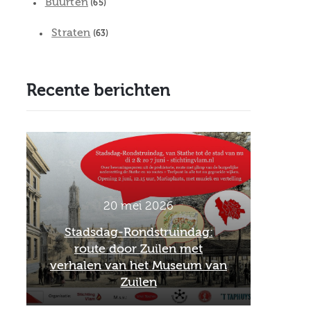
Buurten
(65)
Straten
(63)
Recente berichten
2 maart 2026
:
Officieel afscheid Wim van
26
van
Scharenburg als directeur van
F
het Museum van Zuilen