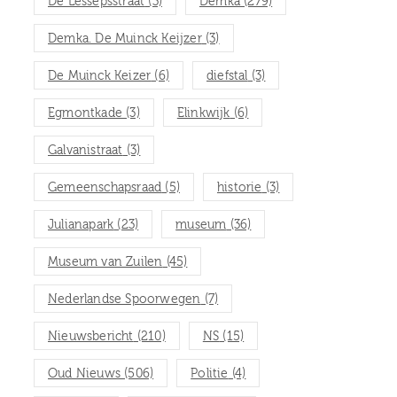
De Lessepsstraat
(3)
Demka
(279)
Demka. De Muinck Keijzer
(3)
De Muinck Keizer
(6)
diefstal
(3)
Egmontkade
(3)
Elinkwijk
(6)
Galvanistraat
(3)
Gemeenschapsraad
(5)
historie
(3)
Julianapark
(23)
museum
(36)
Museum van Zuilen
(45)
Nederlandse Spoorwegen
(7)
Nieuwsbericht
(210)
NS
(15)
Oud Nieuws
(506)
Politie
(4)