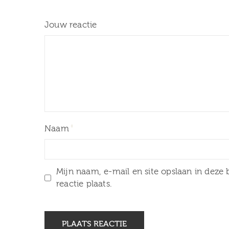
Jouw reactie
Naam
12 februari 2026
Mijn naam, e-mail en site opslaan in deze
26 februari 2026 Herdenking
reactie plaats.
30 j
Februaristaking bij Museum
van Zuilen
Zaterdag 3