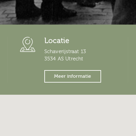
Locatie
Schaverijstraat 13
3534 AS Utrecht
Meer informatie