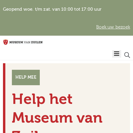
Geopend woe. t/m zat. van 10:00 tot 17:00 uur
Boek uw bezoek
Privacyverklaring
Home
Algemene
voorwaarden
Auteursrechten
Plan
& beeldgebruik
HELP MEE
uw
bezoek
Help het
Museum van
Over het