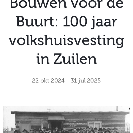
Bouwen voor de
museum
Buurt: 100 jaar
Activiteiten
volkshuisvesting
in Zuilen
Verhalen
over
22 okt 2024
-
31 jul 2025
Zuilen
Collectie