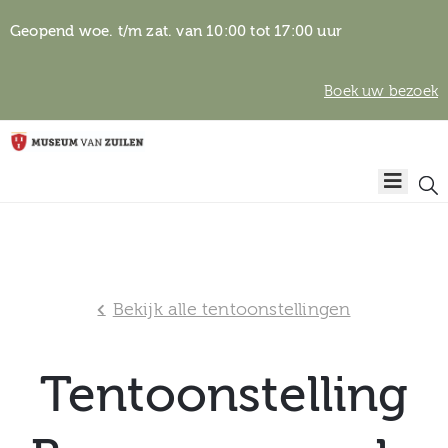
Geopend woe. t/m zat. van 10:00 tot 17:00 uur
Boek uw bezoek
Privacyverklaring
Home
Algemene
voorwaarden
Auteursrechten
Plan
& beeldgebruik
uw
Bekijk alle tentoonstellingen
bezoek
Tentoonstelling
Over het