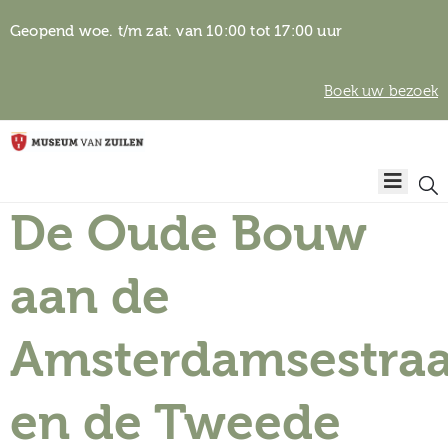
Geopend woe. t/m zat. van 10:00 tot 17:00 uur
Boek uw bezoek
Privacyverklaring
Home
Algemene
voorwaarden
De Oude Bouw
Auteursrechten
Plan
& beeldgebruik
uw
aan de
bezoek
Amsterdamsestra
en de Tweede
Over het