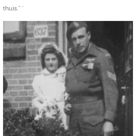
thuis.’’ ’