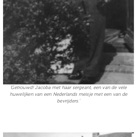
‘Getrouwd! Jacoba met haar sergeant, een van de vele
huwelijken van een Nederlands meisje met een van de
bevrijders.’