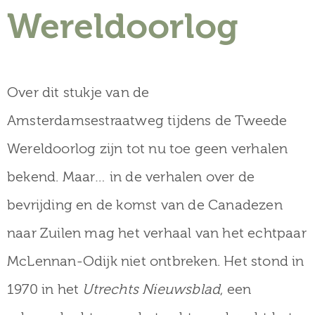
museum
Wereldoorlog
Activiteiten
Over dit stukje van de
Amsterdamsestraatweg tijdens de Tweede
Wereldoorlog zijn tot nu toe geen verhalen
Verhalen
bekend. Maar… in de verhalen over de
over
bevrijding en de komst van de Canadezen
Zuilen
naar Zuilen mag het verhaal van het echtpaar
McLennan-Odijk niet ontbreken. Het stond in
Collectie
1970 in het
Utrechts Nieuwsblad
, een