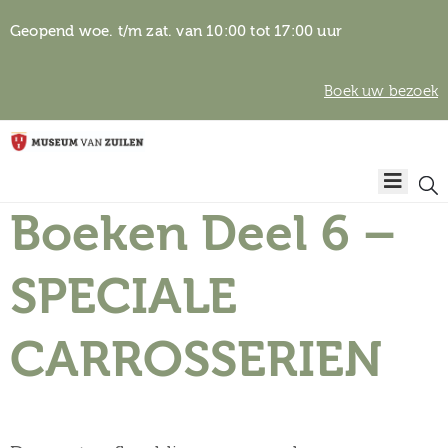
Geopend woe. t/m zat. van 10:00 tot 17:00 uur
Boek uw bezoek
Privacyverklaring
Home
Algemene
voorwaarden
Boeken Deel 6 –
Auteursrechten
Plan
& beeldgebruik
uw
SPECIALE
bezoek
CARROSSERIEN
Over het