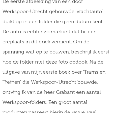
De eerste afbeelding van een door
museum
Werkspoor-Utrecht gebouwde ‘vrachtauto’
duikt op in een folder die geen datum kent.
Activiteiten
De auto is echter zo markant dat hij een
ereplaats in dit boek verdient. Om de
spanning wat op te bouwen, beschrijf ik eerst
Verhalen
hoe de folder met deze foto opdook. Na de
over
uitgave van mijn eerste boek over ‘Trams en
Zuilen
Treinen’ die Werkspoor-Utrecht bouwde,
ontving ik van de heer Grabant een aantal
Collectie
Werkspoor-folders. Een groot aantal
producten passeert hierin de revue, veel