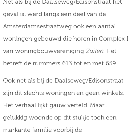
Net als bij de Daalseweg/Edisonstraat het
museum
geval is, werd langs een deel van de
Amsterdamsestraatweg ook een aantal
Activiteiten
woningen gebouwd die horen in Complex I
van woningbouwvereniging
Zuilen
. Het
betreft de nummers 613 tot en met 659.
Verhalen
over
Ook net als bij de Daalseweg/Edisonstraat
Zuilen
zijn dit slechts woningen en geen winkels.
Het verhaal lijkt gauw verteld. Maar…
gelukkig woonde op dit stukje toch een
Collectie
markante familie voorbij de