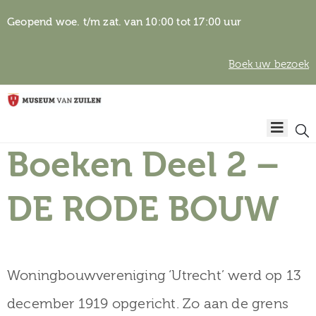
Geopend woe. t/m zat. van 10:00 tot 17:00 uur
Boek uw bezoek
Privacyverklaring
Home
Algemene
voorwaarden
Boeken Deel 2 –
Auteursrechten
Plan
& beeldgebruik
uw
DE RODE BOUW
bezoek
Woningbouwvereniging ‘Utrecht’ werd op 13
Over het
december 1919 opgericht. Zo aan de grens