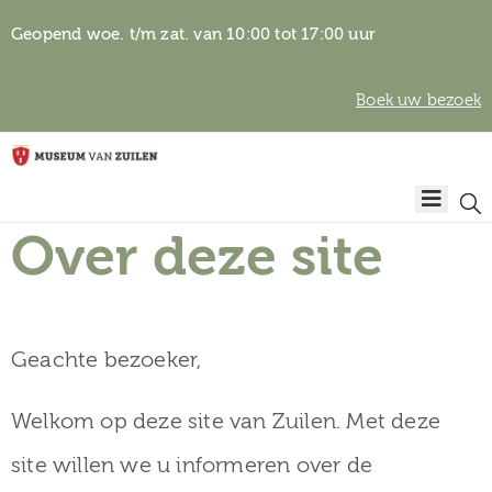
Geopend woe. t/m zat. van 10:00 tot 17:00 uur
Boek uw bezoek
Privacyverklaring
Home
Algemene
voorwaarden
Over deze site
Auteursrechten
Plan
& beeldgebruik
uw
bezoek
Geachte bezoeker,
Welkom op deze site van Zuilen. Met deze
Over het
site willen we u informeren over de