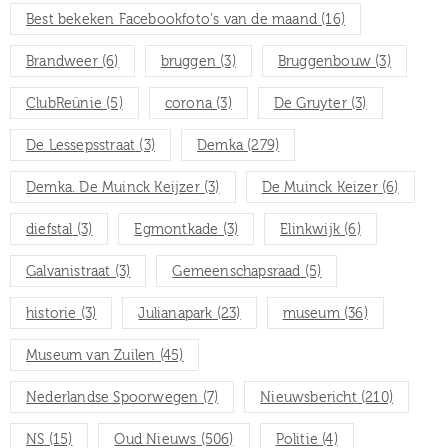
Best bekeken Facebookfoto's van de maand
(16)
Brandweer
(6)
bruggen
(3)
Bruggenbouw
(3)
ClubReünie
(5)
corona
(3)
De Gruyter
(3)
De Lessepsstraat
(3)
Demka
(279)
Demka. De Muinck Keijzer
(3)
De Muinck Keizer
(6)
diefstal
(3)
Egmontkade
(3)
Elinkwijk
(6)
Galvanistraat
(3)
Gemeenschapsraad
(5)
historie
(3)
Julianapark
(23)
museum
(36)
Museum van Zuilen
(45)
Nederlandse Spoorwegen
(7)
Nieuwsbericht
(210)
NS
(15)
Oud Nieuws
(506)
Politie
(4)