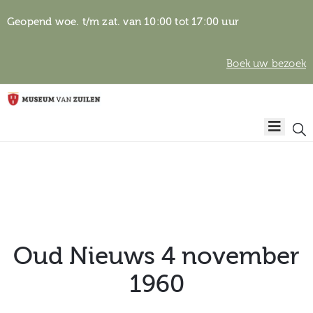
Geopend woe. t/m zat. van 10:00 tot 17:00 uur
Boek uw bezoek
Privacyverklaring
Home
Algemene
voorwaarden
Auteursrechten
Plan
& beeldgebruik
uw
bezoek
Oud Nieuws 4 november
1960
Over het