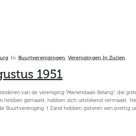
urg
In
Buurtverenigingen
‚
Verenigingen In Zuilen
ustus 1951
inderen van de vereniging “Mariendaals Belang”, die gis
en hebben gemaakt, hebben zich uitstekend vermaakt. Het
de Buurtvereniging ’t Zand hebben gisteren een prettig u