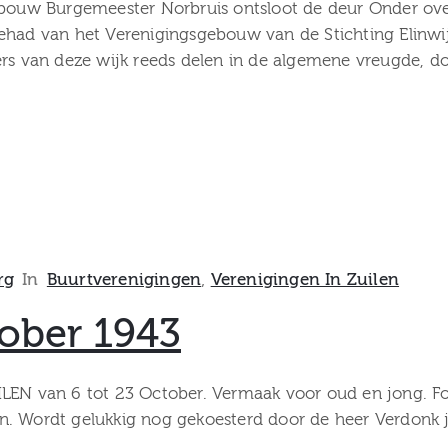
gebouw Burgemeester Norbruis ontsloot de deur Onder ove
ehad van het Verenigingsgebouw van de Stichting Elinwij
ers van deze wijk reeds delen in de algemene vreugde, 
rg
In
Buurtverenigingen
‚
Verenigingen In Zuilen
ober 1943
van 6 tot 23 October. Vermaak voor oud en jong. Fotob
n. Wordt gelukkig nog gekoesterd door de heer Verdonk 