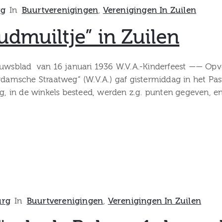
rg
In
Buurtverenigingen
‚
Verenigingen In Zuilen
dmuiltje” in Zuilen
euwsblad van 16 januari 1936 W.V.A.-Kinderfeest —— Opv
erdamsche Straatweg” (W.V.A.) gaf gistermiddag in het Pa
ag, in de winkels besteed, werden z.g. punten gegeven, e
urg
In
Buurtverenigingen
‚
Verenigingen In Zuilen