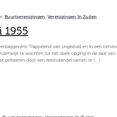
In
Buurtverenigingen
‚
Verenigingen In Zuilen
i 1955
 verslaggevers) Trappelend van ongeduld en in een ner
uzenwijk te wachten tot het doek opging in de zaal van h
ak gekweten door een feestvaandel samen te […]