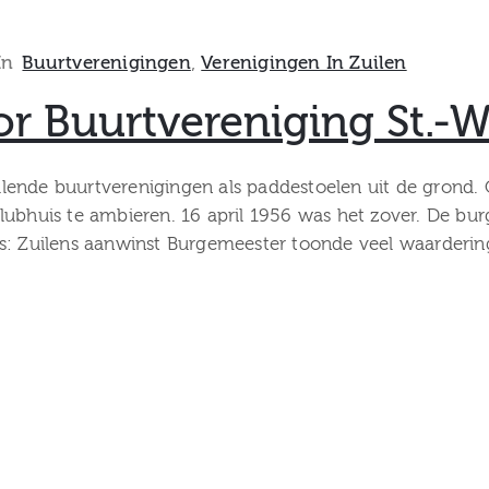
In
Buurtverenigingen
‚
Verenigingen In Zuilen
r Buurtvereniging St.-W
ende buurtverenigingen als paddestoelen uit de grond. O
lubhuis te ambieren. 16 april 1956 was het zover. De b
us: Zuilens aanwinst Burgemeester toonde veel waarderin