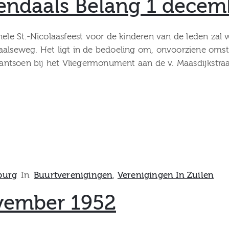
riëndaals Belang 1 dece
onele St.-Nicolaasfeest voor de kinderen van de leden 
Daalseweg. Het ligt in de bedoeling om, onvoorziene o
plantsoen bij het Vliegermonument aan de v. Maasdijkstraa
burg
In
Buurtverenigingen
‚
Verenigingen In Zuilen
vember 1952