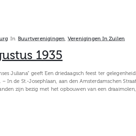
urg
In
Buurtverenigingen
‚
Verenigingen In Zuilen
ustus 1935
rinses Juliana” geeft Een driedaagsch feest ter gelegenhe
In de St.-Josephlaan, aan den Amsterdamschen Straatw
nden zijn bezig met het opbouwen van een draaimolen, 