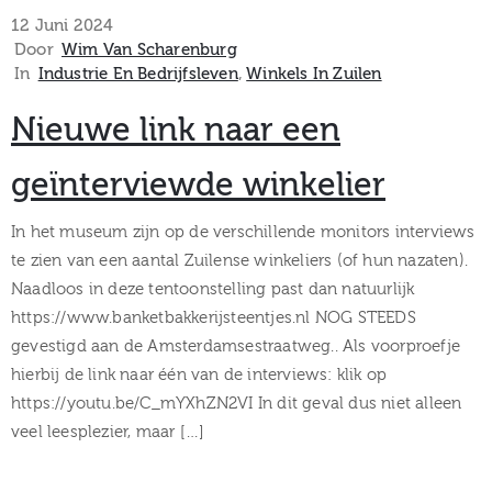
museum
12 Juni 2024
Door
Wim Van Scharenburg
In
Industrie En Bedrijfsleven
‚
Winkels In Zuilen
Activiteiten
Nieuwe link naar een
geïnterviewde winkelier
Verhalen
In het museum zijn op de verschillende monitors interviews
te zien van een aantal Zuilense winkeliers (of hun nazaten).
over
Naadloos in deze tentoonstelling past dan natuurlijk
https://www.banketbakkerijsteentjes.nl NOG STEEDS
Zuilen
gevestigd aan de Amsterdamsestraatweg.. Als voorproefje
hierbij de link naar één van de interviews: klik op
https://youtu.be/C_mYXhZN2VI In dit geval dus niet alleen
Collectie
veel leesplezier, maar […]