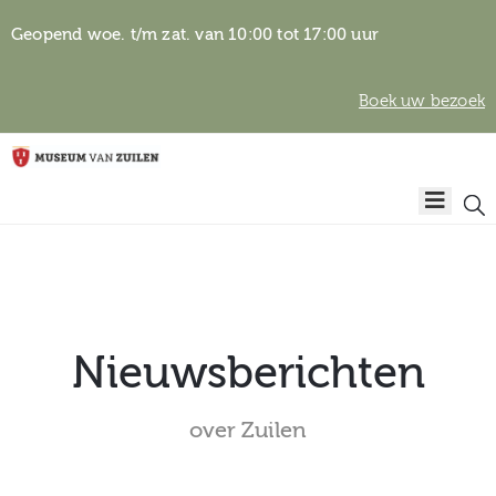
Geopend woe. t/m zat. van 10:00 tot 17:00 uur
Boek uw bezoek
Privacyverklaring
Home
Algemene
voorwaarden
Auteursrechten
Plan
& beeldgebruik
uw
bezoek
Nieuwsberichten
over Zuilen
Over het