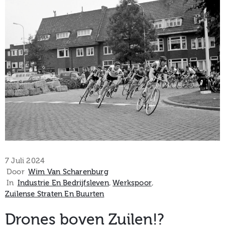
museum
Activiteiten
Verhalen
over
Zuilen
7 Juli 2024
Door
Wim Van Scharenburg
In
Industrie En Bedrijfsleven
‚
Werkspoor
‚
Zuilense Straten En Buurten
Collectie
Drones boven Zuilen!?