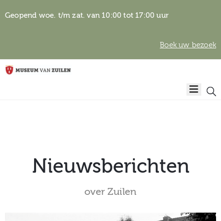
Geopend woe. t/m zat. van 10:00 tot 17:00 uur
Boek uw bezoek
Privacyverklaring
Home
Algemene
voorwaarden
Auteursrechten
Plan
& beeldgebruik
uw
bezoek
Nieuwsberichten
over Zuilen
Over het