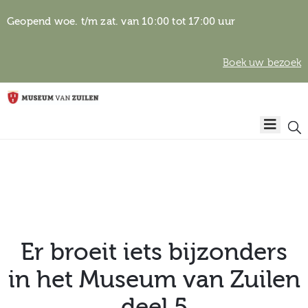
Geopend woe. t/m zat. van 10:00 tot 17:00 uur
Boek uw bezoek
Privacyverklaring
Home
Algemene
voorwaarden
Auteursrechten
Plan
& beeldgebruik
uw
bezoek
Er broeit iets bijzonders
in het Museum van Zuilen
Over het
deel 5