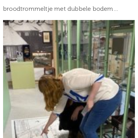
broodtrommeltje met dubbele bodem…