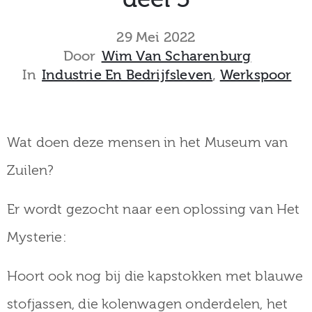
museum
29 Mei 2022
Door
Wim Van Scharenburg
In
Industrie En Bedrijfsleven
‚
Werkspoor
Activiteiten
Wat doen deze mensen in het Museum van
Verhalen
Zuilen?
over
Zuilen
Er wordt gezocht naar een oplossing van Het
Mysterie:
Collectie
Hoort ook nog bij die kapstokken met blauwe
stofjassen, die kolenwagen onderdelen, het