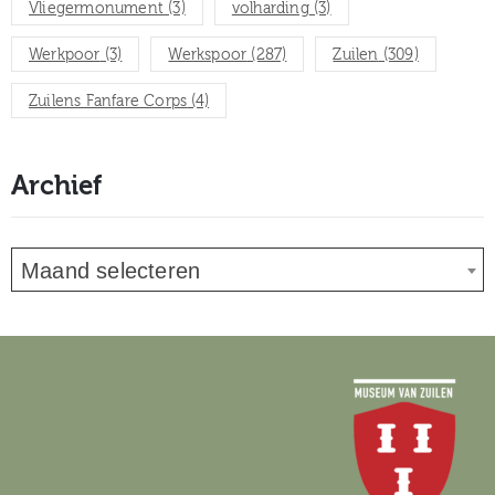
Vliegermonument
(3)
volharding
(3)
Werkpoor
(3)
Werkspoor
(287)
Zuilen
(309)
Zuilens Fanfare Corps
(4)
Archief
Maand selecteren