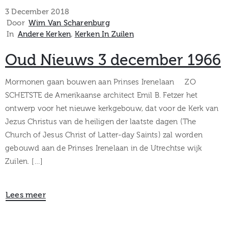
museum
3 December 2018
Door
Wim Van Scharenburg
In
Andere Kerken
‚
Kerken In Zuilen
Activiteiten
Oud Nieuws 3 december 1966
Mormonen gaan bouwen aan Prinses Irenelaan ZO
SCHETSTE de Amerikaanse architect Emil B. Fetzer het
Verhalen
ontwerp voor het nieuwe kerkgebouw, dat voor de Kerk van
Jezus Christus van de heiligen der laatste dagen (The
over
Church of Jesus Christ of Latter-day Saints) zal worden
Zuilen
gebouwd aan de Prinses Irenelaan in de Utrechtse wijk
Zuilen. […]
Lees meer
Collectie