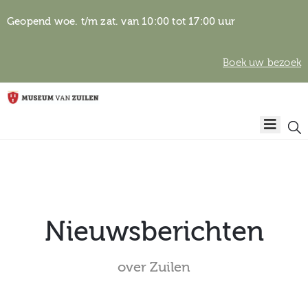
Geopend woe. t/m zat. van 10:00 tot 17:00 uur
Boek uw bezoek
Privacyverklaring
Home
Algemene
voorwaarden
Auteursrechten
Plan
& beeldgebruik
uw
bezoek
Nieuwsberichten
over Zuilen
Over het