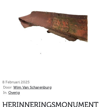
museum
Activiteiten
Verhalen
over
Zuilen
8 Februari 2025
Door
Wim Van Scharenburg
In
Overig
Collectie
HERINNERINGSMONUMENT