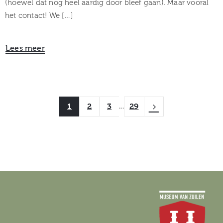
(hoewel dat nog heel aardig door bleef gaan). Maar vooral
het contact! We […]
Lees meer
1
2
3
29
...