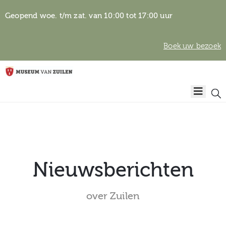
Geopend woe. t/m zat. van 10:00 tot 17:00 uur
Boek uw bezoek
Privacyverklaring
Home
Algemene
voorwaarden
Auteursrechten
Plan
& beeldgebruik
uw
bezoek
Nieuwsberichten
over Zuilen
Over het