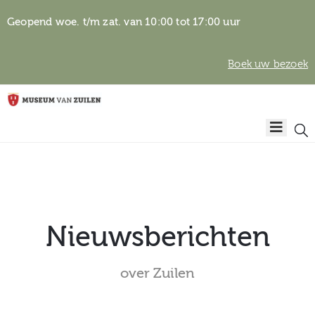
Geopend woe. t/m zat. van 10:00 tot 17:00 uur
Boek uw bezoek
Privacyverklaring
Home
Algemene
voorwaarden
Auteursrechten
Plan
& beeldgebruik
uw
bezoek
Nieuwsberichten
over Zuilen
Over het