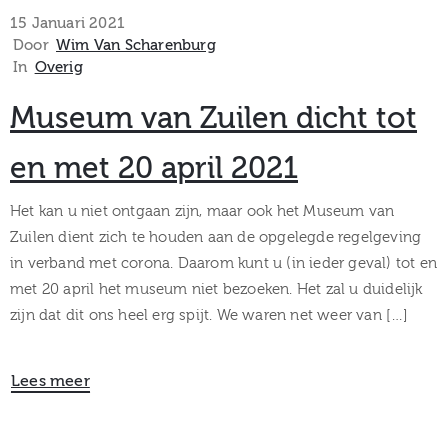
museum
15 Januari 2021
Door
Wim Van Scharenburg
In
Overig
Activiteiten
Museum van Zuilen dicht tot
en met 20 april 2021
Verhalen
Het kan u niet ontgaan zijn, maar ook het Museum van
Zuilen dient zich te houden aan de opgelegde regelgeving
over
in verband met corona. Daarom kunt u (in ieder geval) tot en
met 20 april het museum niet bezoeken. Het zal u duidelijk
Zuilen
zijn dat dit ons heel erg spijt. We waren net weer van […]
Lees meer
Collectie