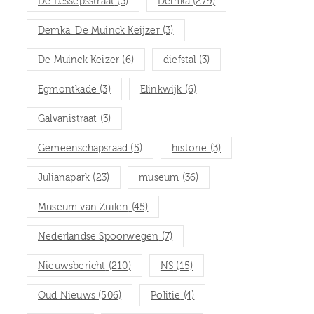
De Lessepsstraat
(3)
Demka
(279)
Demka. De Muinck Keijzer
(3)
De Muinck Keizer
(6)
diefstal
(3)
Egmontkade
(3)
Elinkwijk
(6)
Galvanistraat
(3)
Gemeenschapsraad
(5)
historie
(3)
Julianapark
(23)
museum
(36)
Museum van Zuilen
(45)
Nederlandse Spoorwegen
(7)
Nieuwsbericht
(210)
NS
(15)
Oud Nieuws
(506)
Politie
(4)