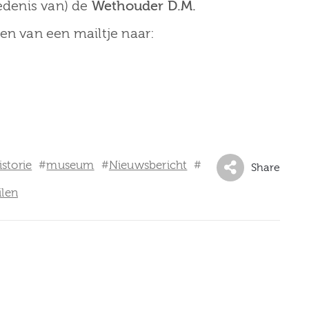
iedenis van) de
Wethouder D.M.
en van een mailtje naar:
istorie
museum
Nieuwsbericht
#
#
#
Share
ilen