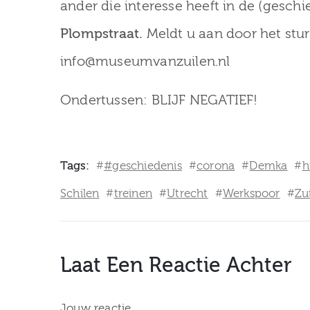
ander die interesse heeft in de (gesch
Plompstraat.
Meldt u aan door het stur
info@museumvanzuilen.nl
Ondertussen: BLIJF NEGATIEF!
Tags:
#geschiedenis
corona
Demka
h
#
#
#
#
Schilen
treinen
Utrecht
Werkspoor
Zu
#
#
#
#
Laat Een Reactie Achter
Jouw reactie