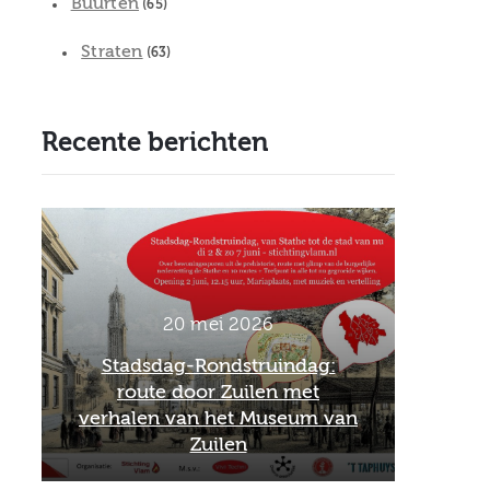
Buurten
(65)
Straten
(63)
Recente berichten
20 mei 2026
Stadsdag-Rondstruindag:
route door Zuilen met
Offi
verhalen van het Museum van
Schare
Zuilen
he