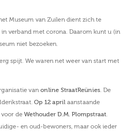
 het Museum van Zuilen dient zich te
in verband met corona. Daarom kunt u (in
museum niet bezoeken.
l erg spijt. We waren net weer van start met
rganisatie van
online StraatReünies
. De
derikstraat.
Op 12 april
aanstaande
 voor de
Wethouder D.M. Plompstraat
.
huidige- en oud-bewoners, maar ook ieder