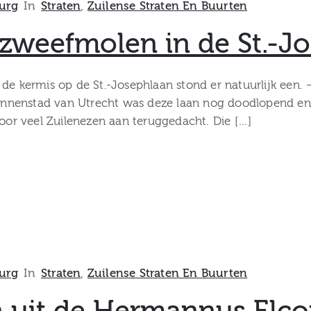
urg
In
Straten
‚
Zuilense Straten En Buurten
 zweefmolen in de St.-J
de kermis op de St.-Josephlaan stond er natuurlijk een. 
nenstad van Utrecht was deze laan nog doodlopend en w
or veel Zuilenezen aan teruggedacht. Die […]
urg
In
Straten
‚
Zuilense Straten En Buurten
 uit de Hermannus Elcon