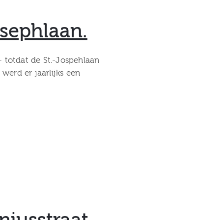
osephlaan.
– totdat de St.-Jospehlaan
erd er jaarlijks een
iusstraat.