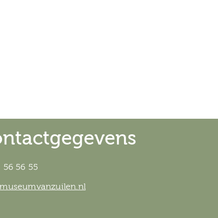
ntactgegevens
 56 56 55
@museumvanzuilen.nl