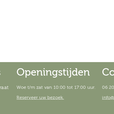
s
Openingstijden
Co
raat
Woe t/m zat van 10:00 tot 17:00 uur.
06 20
Reserveer uw bezoek.
info