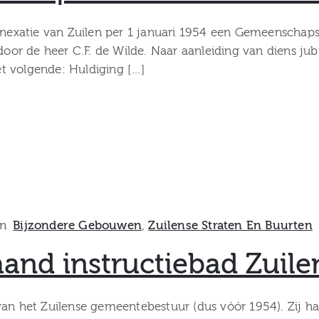
nnexatie van Zuilen per 1 januari 1954 een Gemeenschapsr
 door de heer C.F. de Wilde. Naar aanleiding van diens j
t volgende: Huldiging […]
In
Bijzondere Gebouwen
‚
Zuilense Straten En Buurten
aand instructiebad Zuile
van het Zuilense gemeentebestuur (dus vóór 1954). Zij ha