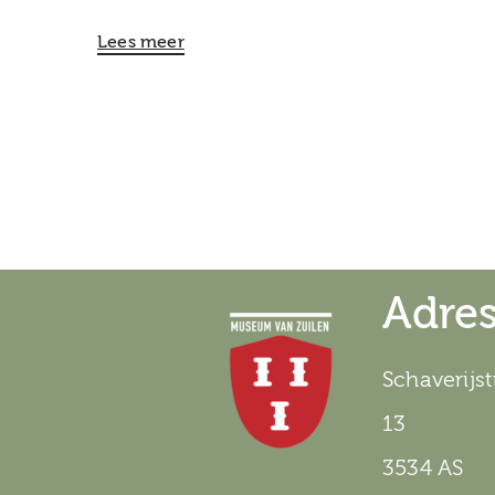
Lees meer
Adre
Schaverijst
13
3534 AS