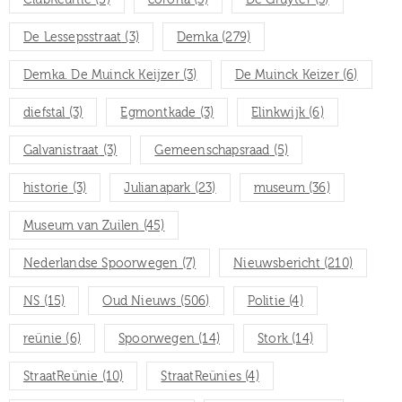
ClubReünie
(5)
corona
(3)
De Gruyter
(3)
De Lessepsstraat
(3)
Demka
(279)
Demka. De Muinck Keijzer
(3)
De Muinck Keizer
(6)
diefstal
(3)
Egmontkade
(3)
Elinkwijk
(6)
Galvanistraat
(3)
Gemeenschapsraad
(5)
historie
(3)
Julianapark
(23)
museum
(36)
Museum van Zuilen
(45)
Nederlandse Spoorwegen
(7)
Nieuwsbericht
(210)
NS
(15)
Oud Nieuws
(506)
Politie
(4)
reünie
(6)
Spoorwegen
(14)
Stork
(14)
StraatReünie
(10)
StraatReünies
(4)