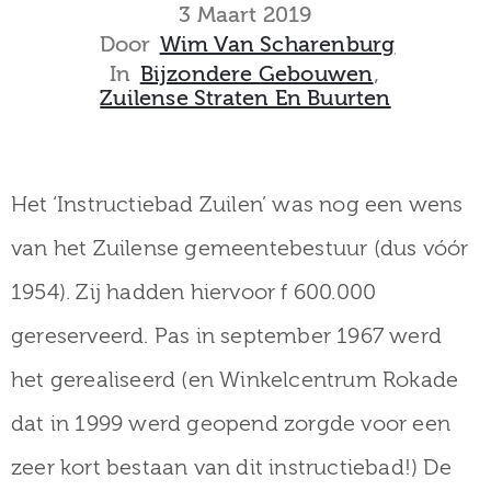
museum
3 Maart 2019
Door
Wim Van Scharenburg
In
Bijzondere Gebouwen
‚
Zuilense Straten En Buurten
Activiteiten
Het ‘Instructiebad Zuilen’ was nog een wens
Verhalen
van het Zuilense gemeentebestuur (dus vóór
over
1954). Zij hadden hiervoor f 600.000
Zuilen
gereserveerd. Pas in september 1967 werd
het gerealiseerd (en Winkelcentrum Rokade
dat in 1999 werd geopend zorgde voor een
Collectie
zeer kort bestaan van dit instructiebad!) De