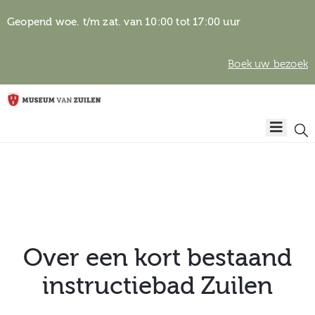
Geopend woe. t/m zat. van 10:00 tot 17:00 uur
Boek uw bezoek
Privacyverklaring
Home
Algemene
voorwaarden
Auteursrechten
Plan
& beeldgebruik
uw
bezoek
Over een kort bestaand
instructiebad Zuilen
Over het