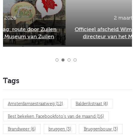
2 maart 2026
Officieel afscheid Wim van Scharenburg als
directeur van het Museum van Zuilen
Tags
Amsterdamsestraatweg
(12)
Balderikstraat
(4)
Best bekeken Facebookfoto's van de maand
(16)
Brandweer
(6)
bruggen
(3)
Bruggenbouw
(3)