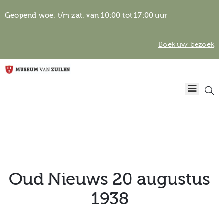
Geopend woe. t/m zat. van 10:00 tot 17:00 uur
Boek uw bezoek
Privacyverklaring
Home
Algemene
voorwaarden
Auteursrechten
Plan
& beeldgebruik
uw
bezoek
Oud Nieuws 20 augustus
1938
Over het