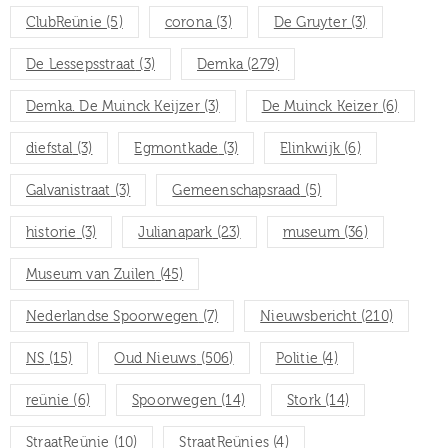
ClubReünie
(5)
corona
(3)
De Gruyter
(3)
De Lessepsstraat
(3)
Demka
(279)
Demka. De Muinck Keijzer
(3)
De Muinck Keizer
(6)
diefstal
(3)
Egmontkade
(3)
Elinkwijk
(6)
Galvanistraat
(3)
Gemeenschapsraad
(5)
historie
(3)
Julianapark
(23)
museum
(36)
Museum van Zuilen
(45)
Nederlandse Spoorwegen
(7)
Nieuwsbericht
(210)
NS
(15)
Oud Nieuws
(506)
Politie
(4)
reünie
(6)
Spoorwegen
(14)
Stork
(14)
StraatReünie
(10)
StraatReünies
(4)