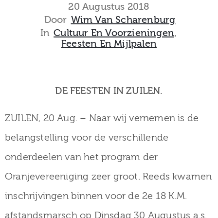
museum
20 Augustus 2018
Door
Wim Van Scharenburg
In
Cultuur En Voorzieningen
‚
Feesten En Mijlpalen
Activiteiten
DE FEESTEN IN ZUILEN.
Verhalen
ZUILEN, 20 Aug. – Naar wij vernemen is de
over
belangstelling voor de verschillende
Zuilen
onderdeelen van het program der
Oranjevereeniging zeer groot. Reeds kwamen
Collectie
inschrijvingen binnen voor de 2e 18 K.M.
afstandsmarsch op Dinsdag 30 Augustus a.s.