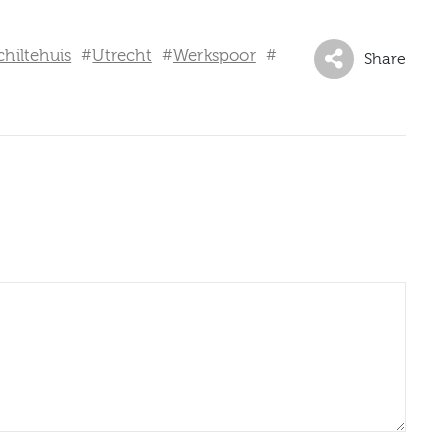
chiltehuis
Utrecht
Werkspoor
#
#
#
Share