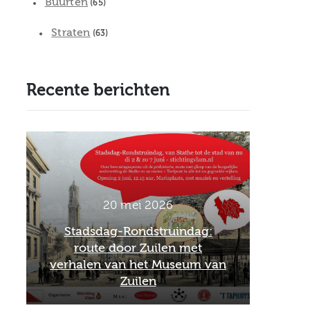
Buurten
(65)
Straten
(63)
Recente berichten
2 maart 2026
Officieel afscheid Wim van
26 
an
Scharenburg als directeur van
Feb
het Museum van Zuilen