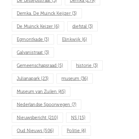
De Lessepsstraat
(3)
Demka
(279)
Demka. De Muinck Keijzer
(3)
De Muinck Keizer
(6)
diefstal
(3)
Egmontkade
(3)
Elinkwijk
(6)
Galvanistraat
(3)
Gemeenschapsraad
(5)
historie
(3)
Julianapark
(23)
museum
(36)
Museum van Zuilen
(45)
Nederlandse Spoorwegen
(7)
Nieuwsbericht
(210)
NS
(15)
Oud Nieuws
(506)
Politie
(4)