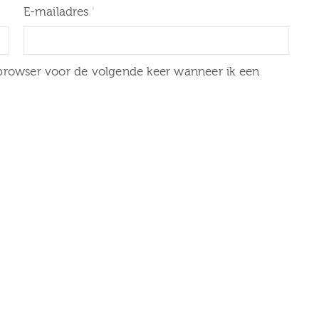
E-mailadres
 browser voor de volgende keer wanneer ik een
20 mei 2026
Stadsdag-Rondstruindag:
route door Zuilen met
nuari 2026
verhalen van het Museum v
januari gesloten
Zuilen