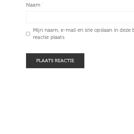
Naam
Mijn naam, e-mail en site opslaan in deze
reactie plaats.
12 februari 2026
26 februari 2026 Herdenking
30 ja
Februaristaking bij Museum
van Zuilen
Zaterdag 31 