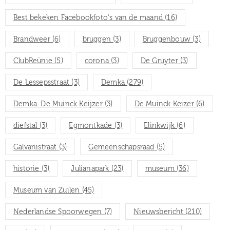
Best bekeken Facebookfoto's van de maand
(16)
Brandweer
(6)
bruggen
(3)
Bruggenbouw
(3)
ClubReünie
(5)
corona
(3)
De Gruyter
(3)
De Lessepsstraat
(3)
Demka
(279)
Demka. De Muinck Keijzer
(3)
De Muinck Keizer
(6)
diefstal
(3)
Egmontkade
(3)
Elinkwijk
(6)
Galvanistraat
(3)
Gemeenschapsraad
(5)
historie
(3)
Julianapark
(23)
museum
(36)
Museum van Zuilen
(45)
Nederlandse Spoorwegen
(7)
Nieuwsbericht
(210)