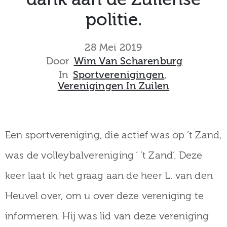
museum
politie.
28 Mei 2019
Activiteiten
Door
Wim Van Scharenburg
In
Sportverenigingen
‚
Verenigingen In Zuilen
Verhalen
over
Een sportvereniging, die actief was op ’t Zand,
Zuilen
was de volleybalvereniging ‘ ’t Zand’. Deze
keer laat ik het graag aan de heer L. van den
Heuvel over, om u over deze vereniging te
Collectie
informeren. Hij was lid van deze vereniging