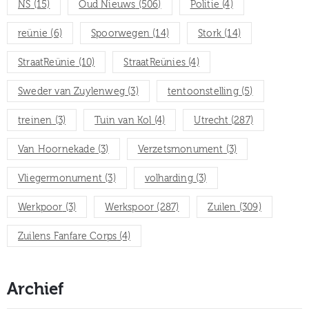
NS
(15)
Oud Nieuws
(506)
Politie
(4)
reünie
(6)
Spoorwegen
(14)
Stork
(14)
StraatReünie
(10)
StraatReünies
(4)
Sweder van Zuylenweg
(3)
tentoonstelling
(5)
treinen
(3)
Tuin van Kol
(4)
Utrecht
(287)
Van Hoornekade
(3)
Verzetsmonument
(3)
Vliegermonument
(3)
volharding
(3)
Werkpoor
(3)
Werkspoor
(287)
Zuilen
(309)
Zuilens Fanfare Corps
(4)
Archief