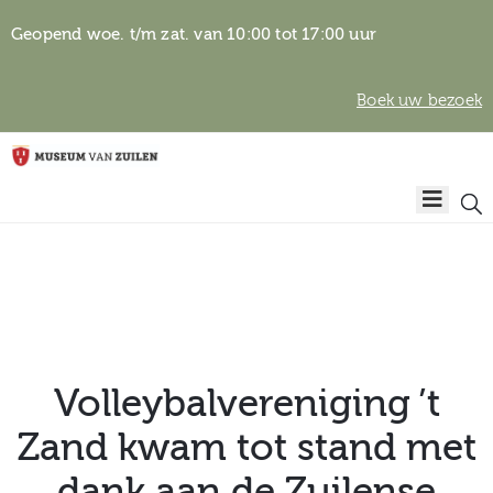
Geopend woe. t/m zat. van 10:00 tot 17:00 uur
Boek uw bezoek
Privacyverklaring
Home
Algemene
voorwaarden
Auteursrechten
Plan
& beeldgebruik
uw
bezoek
Volleybalvereniging ’t
Zand kwam tot stand met
Over het
dank aan de Zuilense