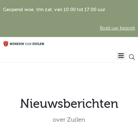
Geopend woe. t/m zat. van 10:00 tot 17:00 uur
Boek uw bezoek
Privacyverklaring
Home
Algemene
voorwaarden
Auteursrechten
Plan
& beeldgebruik
uw
bezoek
Nieuwsberichten
over Zuilen
Over het