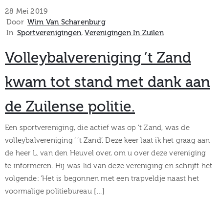
museum
28 Mei 2019
Door
Wim Van Scharenburg
In
Sportverenigingen
‚
Verenigingen In Zuilen
Activiteiten
Volleybalvereniging ’t Zand
kwam tot stand met dank aan
de Zuilense politie.
Verhalen
over
Een sportvereniging, die actief was op ’t Zand, was de
volleybalvereniging ‘ ’t Zand’. Deze keer laat ik het graag aan
Zuilen
de heer L. van den Heuvel over, om u over deze vereniging
te informeren. Hij was lid van deze vereniging en schrijft het
volgende: ‘Het is begonnen met een trapveldje naast het
voormalige politiebureau […]
Collectie