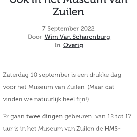
museum
Zuilen
7 September 2022
Activiteiten
Door
Wim Van Scharenburg
In
Overig
Verhalen
Zaterdag 10 september is een drukke dag
over
voor het Museum van Zuilen. (Maar dat
Zuilen
vinden we natuurlijk heel fijn!)
Er gaan
twee dingen
gebeuren: van 12 tot 17
Collectie
uur is in het Museum van Zuilen de
HMS-