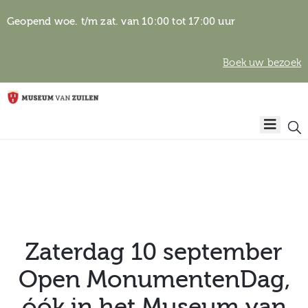
Geopend woe. t/m zat. van 10:00 tot 17:00 uur
Boek uw bezoek
Privacyverklaring
Home
Algemene
voorwaarden
Auteursrechten
Plan
& beeldgebruik
uw
bezoek
Zaterdag 10 september
Open MonumentenDag,
Over het
óók in het Museum van