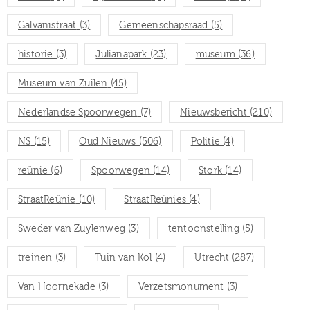
Galvanistraat
(3)
Gemeenschapsraad
(5)
historie
(3)
Julianapark
(23)
museum
(36)
Museum van Zuilen
(45)
Nederlandse Spoorwegen
(7)
Nieuwsbericht
(210)
NS
(15)
Oud Nieuws
(506)
Politie
(4)
reünie
(6)
Spoorwegen
(14)
Stork
(14)
StraatReünie
(10)
StraatReünies
(4)
Sweder van Zuylenweg
(3)
tentoonstelling
(5)
treinen
(3)
Tuin van Kol
(4)
Utrecht
(287)
Van Hoornekade
(3)
Verzetsmonument
(3)