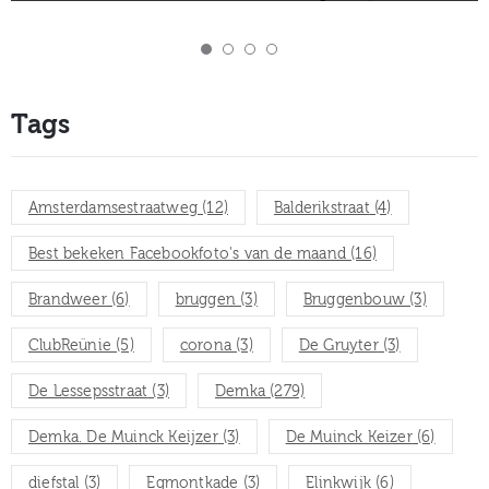
Tags
Amsterdamsestraatweg
(12)
Balderikstraat
(4)
Best bekeken Facebookfoto's van de maand
(16)
Brandweer
(6)
bruggen
(3)
Bruggenbouw
(3)
ClubReünie
(5)
corona
(3)
De Gruyter
(3)
De Lessepsstraat
(3)
Demka
(279)
Demka. De Muinck Keijzer
(3)
De Muinck Keizer
(6)
diefstal
(3)
Egmontkade
(3)
Elinkwijk
(6)