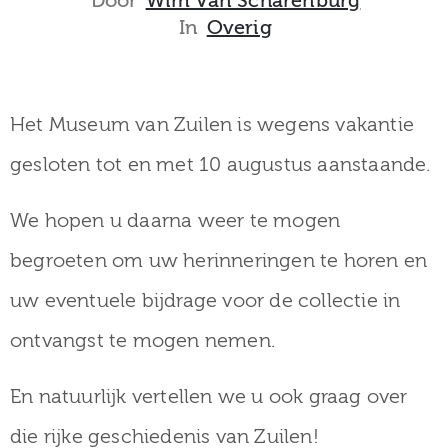
Door
Wim Van Scharenburg
museum
In
Overig
Activiteiten
Het Museum van Zuilen is wegens vakantie
gesloten tot en met 10 augustus aanstaande.
Verhalen
We hopen u daarna weer te mogen
over
begroeten om uw herinneringen te horen en
Zuilen
uw eventuele bijdrage voor de collectie in
ontvangst te mogen nemen.
Collectie
En natuurlijk vertellen we u ook graag over
die rijke geschiedenis van Zuilen!