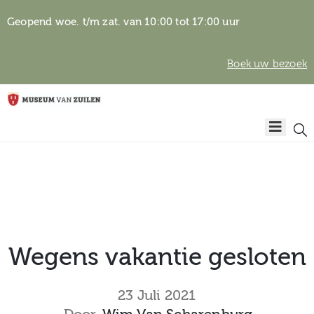
Geopend woe. t/m zat. van 10:00 tot 17:00 uur
Boek uw bezoek
Privacyverklaring
Home
Algemene
voorwaarden
Auteursrechten
Plan
& beeldgebruik
uw
bezoek
Wegens vakantie gesloten
Over het
23 Juli 2021