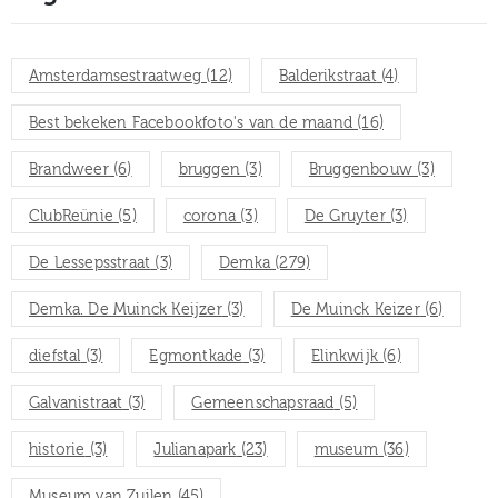
Amsterdamsestraatweg
(12)
Balderikstraat
(4)
Best bekeken Facebookfoto's van de maand
(16)
Brandweer
(6)
bruggen
(3)
Bruggenbouw
(3)
ClubReünie
(5)
corona
(3)
De Gruyter
(3)
De Lessepsstraat
(3)
Demka
(279)
Demka. De Muinck Keijzer
(3)
De Muinck Keizer
(6)
diefstal
(3)
Egmontkade
(3)
Elinkwijk
(6)
Galvanistraat
(3)
Gemeenschapsraad
(5)
historie
(3)
Julianapark
(23)
museum
(36)
Museum van Zuilen
(45)