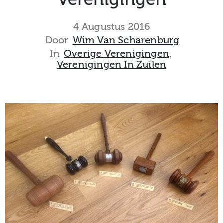
museum
4 Augustus 2016
Door
Wim Van Scharenburg
In
Overige Verenigingen
‚
Activiteiten
Verenigingen In Zuilen
Verhalen
over
Zuilen
Collectie