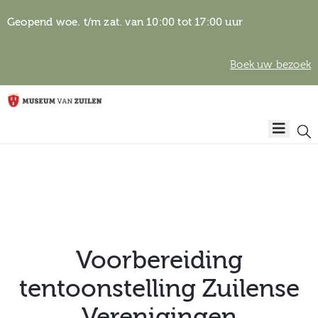
Geopend woe. t/m zat. van 10:00 tot 17:00 uur
Boek uw bezoek
Privacyverklaring
Home
Algemene
voorwaarden
Auteursrechten
Plan
& beeldgebruik
uw
bezoek
Voorbereiding
tentoonstelling Zuilense
Over het
Verenigingen