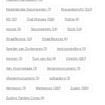
Nederlandse Spoorwegen
(7)
Nieuwsbericht
(210)
NS
(15)
Oud Nieuws
(506)
Politie
(4)
reünie
(6)
Spoorwegen
(14)
Stork
(14)
StraatReünie
(10)
StraatReünies
(4)
Sweder van Zuylenweg
(3)
tentoonstelling
(5)
treinen
(3)
Tuin van Kol
(4)
Utrecht
(287)
Van Hoornekade
(3)
Verzetsmonument
(3)
Vliegermonument
(3)
volharding
(3)
Werkpoor
(3)
Werkspoor
(287)
Zuilen
(309)
Zuilens Fanfare Corps
(4)