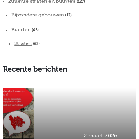
Zuilense straten en buurten
(127)
Bijzondere gebouwen
(13)
Buurten
(65)
Straten
(63)
Recente berichten
2 maart 2026