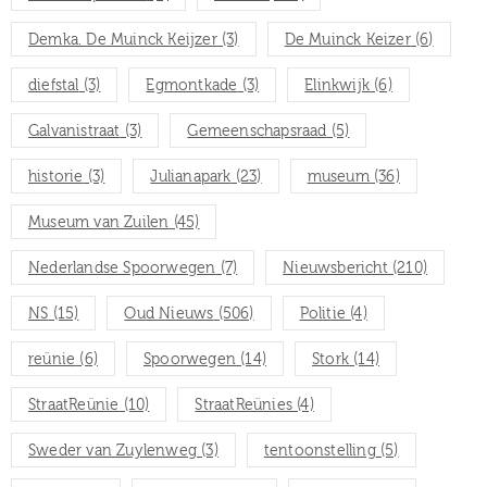
Demka. De Muinck Keijzer
(3)
De Muinck Keizer
(6)
diefstal
(3)
Egmontkade
(3)
Elinkwijk
(6)
Galvanistraat
(3)
Gemeenschapsraad
(5)
historie
(3)
Julianapark
(23)
museum
(36)
Museum van Zuilen
(45)
Nederlandse Spoorwegen
(7)
Nieuwsbericht
(210)
NS
(15)
Oud Nieuws
(506)
Politie
(4)
reünie
(6)
Spoorwegen
(14)
Stork
(14)
StraatReünie
(10)
StraatReünies
(4)
Sweder van Zuylenweg
(3)
tentoonstelling
(5)