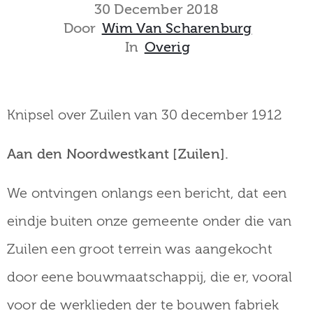
museum
30 December 2018
Door
Wim Van Scharenburg
In
Overig
Activiteiten
Knipsel over Zuilen van 30 december 1912
Verhalen
Aan den Noordwestkant [Zuilen].
over
We ontvingen onlangs een bericht, dat een
Zuilen
eindje buiten onze gemeente onder die van
Zuilen een groot terrein was aangekocht
Collectie
door eene bouwmaatschappij, die er, vooral
voor de werklieden der te bouwen fabriek