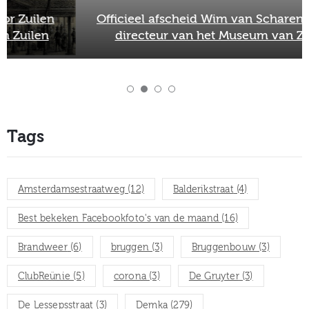
Officieel afscheid Wim van Scharenburg als
directeur van het Museum van Zuilen
Tags
Amsterdamsestraatweg
(12)
Balderikstraat
(4)
Best bekeken Facebookfoto's van de maand
(16)
Brandweer
(6)
bruggen
(3)
Bruggenbouw
(3)
ClubReünie
(5)
corona
(3)
De Gruyter
(3)
De Lessepsstraat
(3)
Demka
(279)