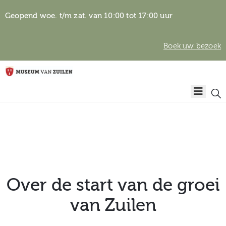
Geopend woe. t/m zat. van 10:00 tot 17:00 uur
Boek uw bezoek
Privacyverklaring
Home
Algemene
voorwaarden
Auteursrechten
Plan
& beeldgebruik
uw
bezoek
Over de start van de groei
van Zuilen
Over het