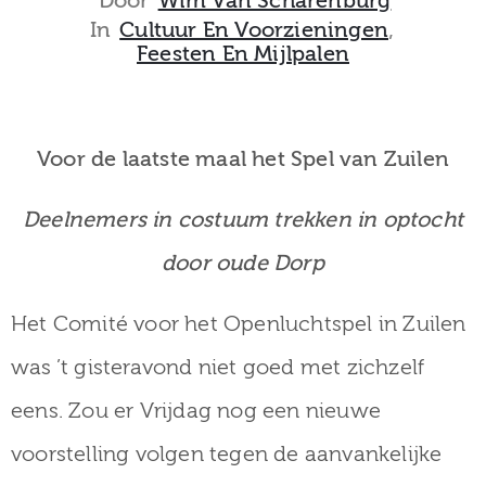
Door
Wim Van Scharenburg
museum
In
Cultuur En Voorzieningen
‚
Feesten En Mijlpalen
Activiteiten
Voor de laatste maal het Spel van Zuilen
Deelnemers in costuum trekken in optocht
Verhalen
door oude Dorp
over
Zuilen
Het Comité voor het Openluchtspel in Zuilen
was ’t gisteravond niet goed met zichzelf
eens. Zou er Vrijdag nog een nieuwe
Collectie
voorstelling volgen tegen de aanvankelijke