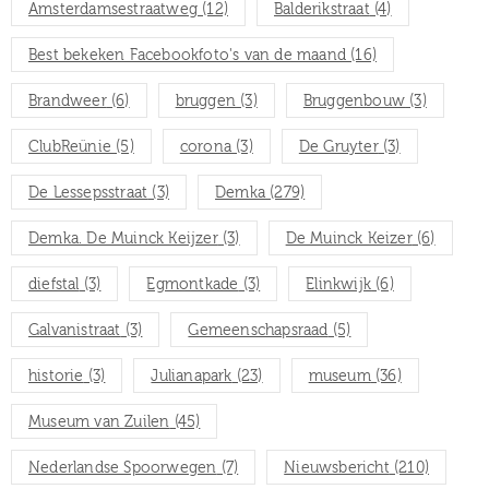
Amsterdamsestraatweg
(12)
Balderikstraat
(4)
Best bekeken Facebookfoto's van de maand
(16)
Brandweer
(6)
bruggen
(3)
Bruggenbouw
(3)
ClubReünie
(5)
corona
(3)
De Gruyter
(3)
De Lessepsstraat
(3)
Demka
(279)
Demka. De Muinck Keijzer
(3)
De Muinck Keizer
(6)
diefstal
(3)
Egmontkade
(3)
Elinkwijk
(6)
Galvanistraat
(3)
Gemeenschapsraad
(5)
historie
(3)
Julianapark
(23)
museum
(36)
Museum van Zuilen
(45)
Nederlandse Spoorwegen
(7)
Nieuwsbericht
(210)