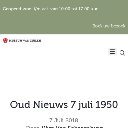
Geopend woe. t/m zat. van 10:00 tot 17:00 uur
Boek uw bezoek
Privacyverklaring
Home
Algemene
voorwaarden
Auteursrechten
Plan
& beeldgebruik
uw
bezoek
Oud Nieuws 7 juli 1950
Over het
7 Juli 2018