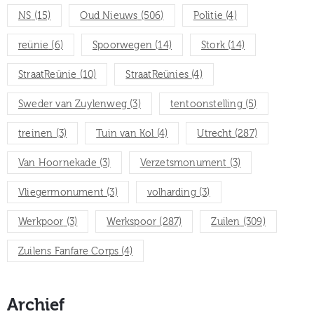
NS
(15)
Oud Nieuws
(506)
Politie
(4)
reünie
(6)
Spoorwegen
(14)
Stork
(14)
StraatReünie
(10)
StraatReünies
(4)
Sweder van Zuylenweg
(3)
tentoonstelling
(5)
treinen
(3)
Tuin van Kol
(4)
Utrecht
(287)
Van Hoornekade
(3)
Verzetsmonument
(3)
Vliegermonument
(3)
volharding
(3)
Werkpoor
(3)
Werkspoor
(287)
Zuilen
(309)
Zuilens Fanfare Corps
(4)
Archief