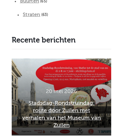
Buurten
(65)
Straten
(63)
Recente berichten
20 mei 2026
Stadsdag-Rondstruindag:
route door Zuilen met
Offi
verhalen van het Museum van
Schare
Zuilen
he