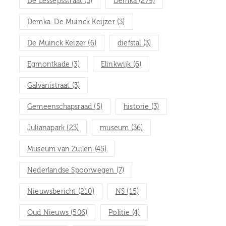
De Lessepsstraat
(3)
Demka
(279)
Demka. De Muinck Keijzer
(3)
De Muinck Keizer
(6)
diefstal
(3)
Egmontkade
(3)
Elinkwijk
(6)
Galvanistraat
(3)
Gemeenschapsraad
(5)
historie
(3)
Julianapark
(23)
museum
(36)
Museum van Zuilen
(45)
Nederlandse Spoorwegen
(7)
Nieuwsbericht
(210)
NS
(15)
Oud Nieuws
(506)
Politie
(4)