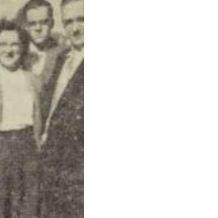
uari 2026
026 Herdenking
30 januari 2026
ing bij Museum
Zuilen
Zaterdag 31 januari gesloten