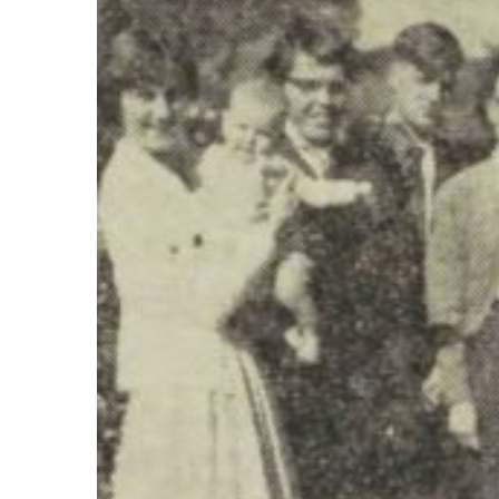
12 febr
26 februari 2
Februaristak
van 