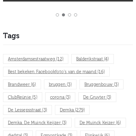
Tags
Amsterdamsestraatweg
(12)
Balderikstraat
(4)
Best bekeken Facebookfoto's van de maand
(16)
Brandweer
(6)
bruggen
(3)
Bruggenbouw
(3)
ClubReünie
(5)
corona
(3)
De Gruyter
(3)
De Lessepsstraat
(3)
Demka
(279)
Demka. De Muinck Keijzer
(3)
De Muinck Keizer
(6)
diefstal
(3)
Egmontkade
(3)
Elinkwijk
(6)