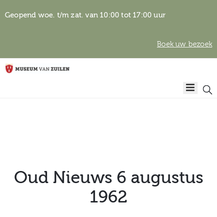
Geopend woe. t/m zat. van 10:00 tot 17:00 uur
Boek uw bezoek
Privacyverklaring
Home
Algemene
voorwaarden
Auteursrechten
Plan
& beeldgebruik
uw
bezoek
Oud Nieuws 6 augustus
1962
Over het