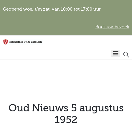
Geopend woe. t/m zat. van 10:00 tot 17:00 uur
Boek uw bezoek
Privacyverklaring
Home
Algemene
voorwaarden
Auteursrechten
Plan
& beeldgebruik
uw
bezoek
Oud Nieuws 5 augustus
1952
Over het