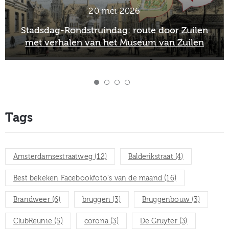
2 maart 2026
Officieel afscheid Wim van Scharenburg als
directeur van het Museum van Zuilen
Tags
Amsterdamsestraatweg
(12)
Balderikstraat
(4)
Best bekeken Facebookfoto's van de maand
(16)
Brandweer
(6)
bruggen
(3)
Bruggenbouw
(3)
ClubReünie
(5)
corona
(3)
De Gruyter
(3)