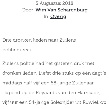
museum
5 Augustus 2018
Door
Wim Van Scharenburg
In
Overig
Activiteiten
Drie dronken lieden naar Zuilens
politiebureau
Verhalen
over
Zuilens politie had het gisteren druk met
Zuilen
dronken lieden. Liefst drie stuks op één dag: ’s
middags half vijf een 68-jarige Zuilenaar
slapend op de Royaards van den Hamkade,
Collectie
vijf uur een 54-jarige Solexrijder uit Ruwiel, op