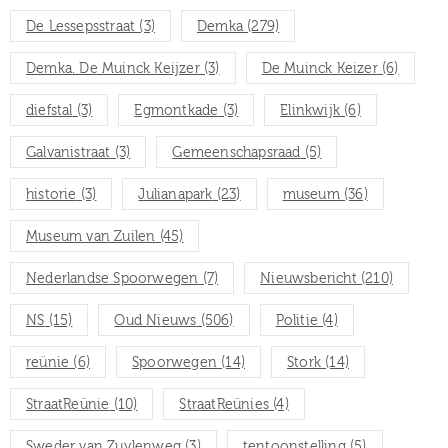
De Lessepsstraat
(3)
Demka
(279)
Demka. De Muinck Keijzer
(3)
De Muinck Keizer
(6)
diefstal
(3)
Egmontkade
(3)
Elinkwijk
(6)
Galvanistraat
(3)
Gemeenschapsraad
(5)
historie
(3)
Julianapark
(23)
museum
(36)
Museum van Zuilen
(45)
Nederlandse Spoorwegen
(7)
Nieuwsbericht
(210)
NS
(15)
Oud Nieuws
(506)
Politie
(4)
reünie
(6)
Spoorwegen
(14)
Stork
(14)
StraatReünie
(10)
StraatReünies
(4)
Sweder van Zuylenweg
(3)
tentoonstelling
(5)