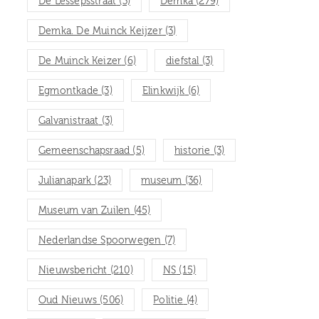
De Lessepsstraat
(3)
Demka
(279)
Demka. De Muinck Keijzer
(3)
De Muinck Keizer
(6)
diefstal
(3)
Egmontkade
(3)
Elinkwijk
(6)
Galvanistraat
(3)
Gemeenschapsraad
(5)
historie
(3)
Julianapark
(23)
museum
(36)
Museum van Zuilen
(45)
Nederlandse Spoorwegen
(7)
Nieuwsbericht
(210)
NS
(15)
Oud Nieuws
(506)
Politie
(4)