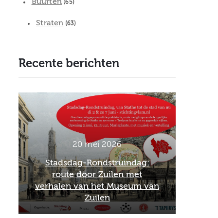
Buurten
(65)
Straten
(63)
Recente berichten
2 maart 2026
Officieel afscheid Wim van
26 
an
Scharenburg als directeur van
Feb
het Museum van Zuilen