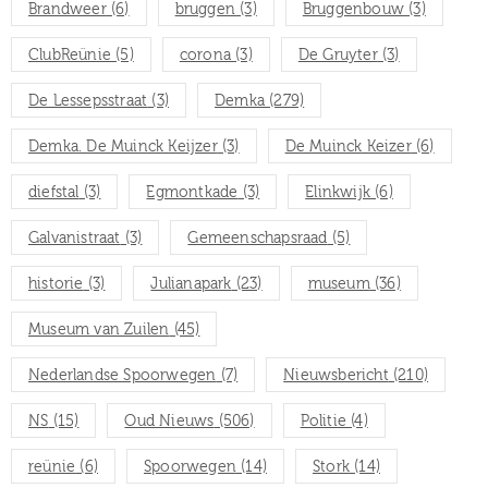
Brandweer
(6)
bruggen
(3)
Bruggenbouw
(3)
ClubReünie
(5)
corona
(3)
De Gruyter
(3)
De Lessepsstraat
(3)
Demka
(279)
Demka. De Muinck Keijzer
(3)
De Muinck Keizer
(6)
diefstal
(3)
Egmontkade
(3)
Elinkwijk
(6)
Galvanistraat
(3)
Gemeenschapsraad
(5)
historie
(3)
Julianapark
(23)
museum
(36)
Museum van Zuilen
(45)
Nederlandse Spoorwegen
(7)
Nieuwsbericht
(210)
NS
(15)
Oud Nieuws
(506)
Politie
(4)
reünie
(6)
Spoorwegen
(14)
Stork
(14)