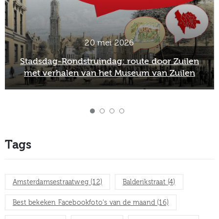
2 maart 2026
Officieel afscheid Wim van Scharenburg als
directeur van het Museum van Zuilen
Tags
Amsterdamsestraatweg
(12)
Balderikstraat
(4)
Best bekeken Facebookfoto's van de maand
(16)