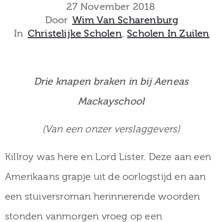
museum
27 November 2018
Door
Wim Van Scharenburg
In
Christelijke Scholen
‚
Scholen In Zuilen
Activiteiten
Drie knapen braken in bij Aeneas
Mackayschool
Verhalen
over
(Van een onzer verslaggevers)
Zuilen
Killroy was here en Lord Lister. Deze aan een
Amerikaans grapje uit de oorlogstijd en aan
Collectie
een stuiversroman herinnerende woorden
stonden vanmorgen vroeg op een