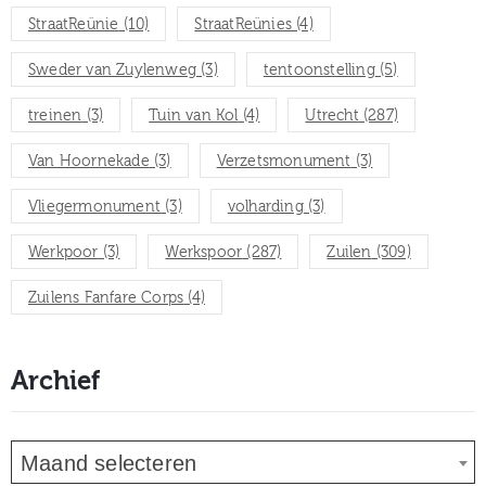
StraatReünie
(10)
StraatReünies
(4)
Sweder van Zuylenweg
(3)
tentoonstelling
(5)
treinen
(3)
Tuin van Kol
(4)
Utrecht
(287)
Van Hoornekade
(3)
Verzetsmonument
(3)
Vliegermonument
(3)
volharding
(3)
Werkpoor
(3)
Werkspoor
(287)
Zuilen
(309)
Zuilens Fanfare Corps
(4)
Archief
Maand selecteren