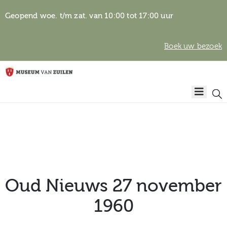
Geopend woe. t/m zat. van 10:00 tot 17:00 uur
Boek uw bezoek
Privacyverklaring
Home
Algemene
voorwaarden
Auteursrechten
Plan
& beeldgebruik
uw
bezoek
Oud Nieuws 27 november
1960
Over het