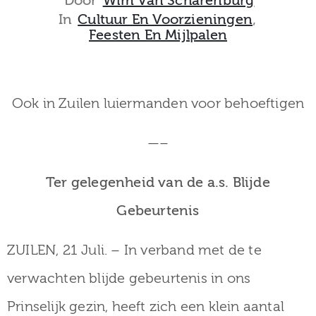
Door
Wim Van Scharenburg
museum
In
Cultuur En Voorzieningen
‚
Feesten En Mijlpalen
Activiteiten
Ook in Zuilen luiermanden voor behoeftigen
—–
Verhalen
over
Ter gelegenheid van de a.s. Blijde
Zuilen
Gebeurtenis
ZUILEN, 21 Juli. – In verband met de te
verwachten blijde gebeurtenis in ons
Collectie
Prinselijk gezin, heeft zich een klein aantal