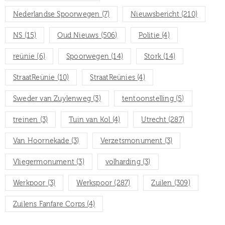
Nederlandse Spoorwegen
(7)
Nieuwsbericht
(210)
NS
(15)
Oud Nieuws
(506)
Politie
(4)
reünie
(6)
Spoorwegen
(14)
Stork
(14)
StraatReünie
(10)
StraatReünies
(4)
Sweder van Zuylenweg
(3)
tentoonstelling
(5)
treinen
(3)
Tuin van Kol
(4)
Utrecht
(287)
Van Hoornekade
(3)
Verzetsmonument
(3)
Vliegermonument
(3)
volharding
(3)
Werkpoor
(3)
Werkspoor
(287)
Zuilen
(309)
Zuilens Fanfare Corps
(4)