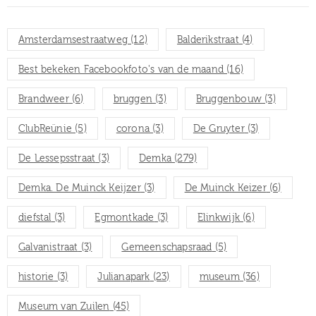
Amsterdamsestraatweg
(12)
Balderikstraat
(4)
Best bekeken Facebookfoto's van de maand
(16)
Brandweer
(6)
bruggen
(3)
Bruggenbouw
(3)
ClubReünie
(5)
corona
(3)
De Gruyter
(3)
De Lessepsstraat
(3)
Demka
(279)
Demka. De Muinck Keijzer
(3)
De Muinck Keizer
(6)
diefstal
(3)
Egmontkade
(3)
Elinkwijk
(6)
Galvanistraat
(3)
Gemeenschapsraad
(5)
historie
(3)
Julianapark
(23)
museum
(36)
Museum van Zuilen
(45)