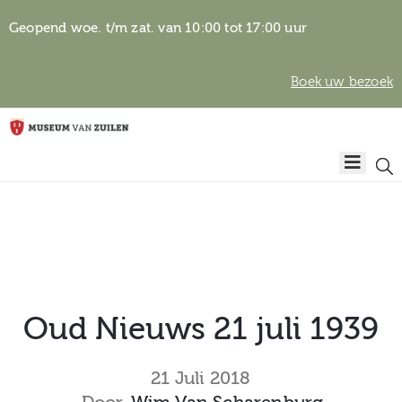
Geopend woe. t/m zat. van 10:00 tot 17:00 uur
Boek uw bezoek
Privacyverklaring
Home
Algemene
voorwaarden
Auteursrechten
Plan
& beeldgebruik
uw
bezoek
Oud Nieuws 21 juli 1939
Over het
21 Juli 2018