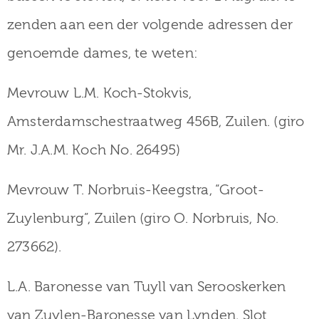
zenden aan een der volgende adressen der
genoemde dames, te weten:
Mevrouw L.M. Koch-Stokvis,
Amsterdamschestraatweg 456B, Zuilen. (giro
Mr. J.A.M. Koch No. 26495)
Mevrouw T. Norbruis-Keegstra, “Groot-
Zuylenburg”, Zuilen (giro O. Norbruis, No.
273662).
L.A. Baronesse van Tuyll van Serooskerken
van Zuylen-Baronesse van Lynden, Slot