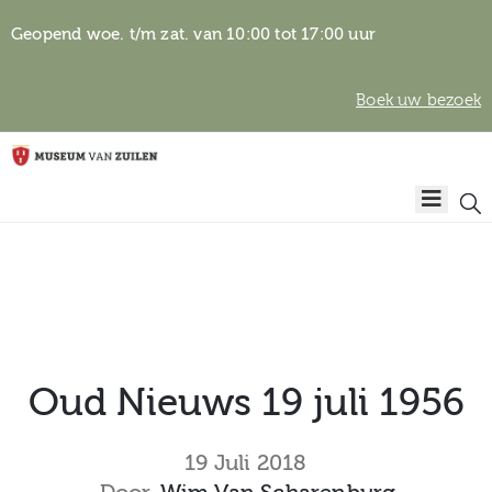
Geopend woe. t/m zat. van 10:00 tot 17:00 uur
Boek uw bezoek
Privacyverklaring
Home
Algemene
voorwaarden
Auteursrechten
Plan
& beeldgebruik
uw
bezoek
Oud Nieuws 19 juli 1956
Over het
19 Juli 2018