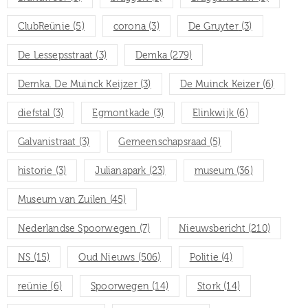
ClubReünie
(5)
corona
(3)
De Gruyter
(3)
De Lessepsstraat
(3)
Demka
(279)
Demka. De Muinck Keijzer
(3)
De Muinck Keizer
(6)
diefstal
(3)
Egmontkade
(3)
Elinkwijk
(6)
Galvanistraat
(3)
Gemeenschapsraad
(5)
historie
(3)
Julianapark
(23)
museum
(36)
Museum van Zuilen
(45)
Nederlandse Spoorwegen
(7)
Nieuwsbericht
(210)
NS
(15)
Oud Nieuws
(506)
Politie
(4)
reünie
(6)
Spoorwegen
(14)
Stork
(14)