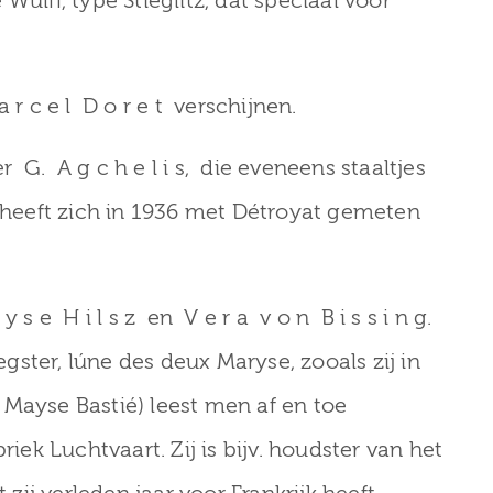
Wulff, type Stieglitz, dat speciaal voor
r c e l D o r e t verschijnen.
G. A g c h e l i s, die eveneens staaltjes
j heeft zich in 1936 met Détroyat gemeten
s e H i l s z en V e r a v o n B i s s i n g.
ster, lúne des deux Maryse, zooals zij in
 Mayse Bastié) leest men af en toe
riek Luchtvaart. Zij is bijv. houdster van het