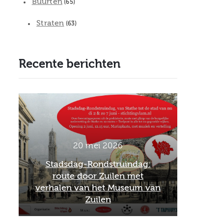
Buurten
(65)
Straten
(63)
Recente berichten
2 maart 2026
Officieel afscheid Wim van
26 fe
n
Scharenburg als directeur van
Febr
het Museum van Zuilen