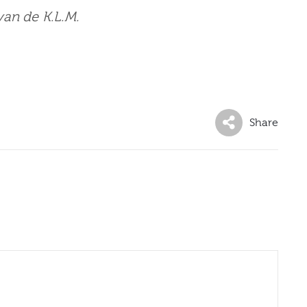
van de K.L.M.
Share