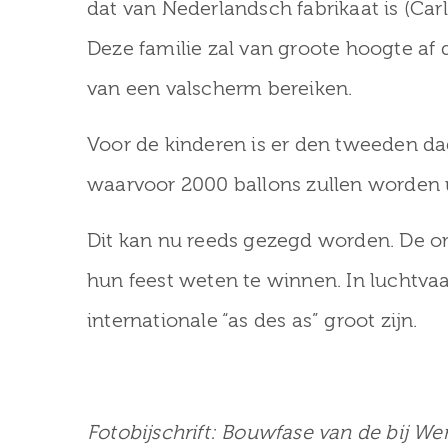
dat van Nederlandsch fabrikaat is (Carl
Deze familie zal van groote hoogte af
van een valscherm bereiken.
Voor de kinderen is er den tweeden da
waarvoor 2000 ballons zullen worden u
Dit kan nu reeds gezegd worden. De 
hun feest weten te winnen. In luchtvaa
internationale “as des as” groot zijn.
12 februari 2026
26 februari 2026 Herdenking
30 janu
Februaristaking bij Museum
van Zuilen
Zaterdag 31 j
Fotobijschrift: Bouwfase van de bij 