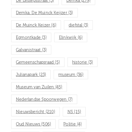
De Lessepsstraat
(3)
Demka
(279)
Demka. De Muinck Keijzer
(3)
De Muinck Keizer
(6)
diefstal
(3)
Egmontkade
(3)
Elinkwijk
(6)
Galvanistraat
(3)
Gemeenschapsraad
(5)
historie
(3)
Julianapark
(23)
museum
(36)
Museum van Zuilen
(45)
Nederlandse Spoorwegen
(7)
Nieuwsbericht
(210)
NS
(15)
Oud Nieuws
(506)
Politie
(4)