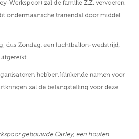
ey-Werkspoor) zal de familie Z.Z. vervoeren.
 dit ondermaansche tranendal door middel
g, dus Zondag, een luchtballon-wedstrijd,
itgereikt.
organisatoren hebben klinkende namen voor
rtkringen zal de belangstelling voor deze
20 mei 2026
Stadsdag-Rondstruindag:
route door Zuilen met
ari 2026
verhalen van het Museum va
anuari gesloten
Zuilen
Werkspoor gebouwde Carley, een houten