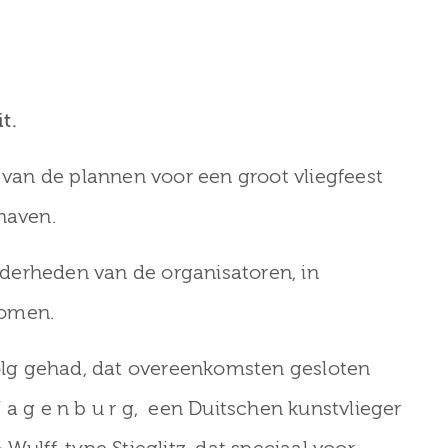
t.
an de plannen voor een groot vliegfeest
haven.
derheden van de organisatoren, in
nomen.
lg gehad, dat overeenkomsten gesloten
H a g e n b u r g, een Duitschen kunstvlieger