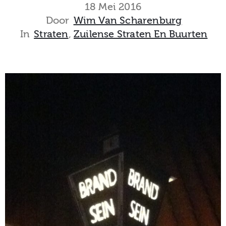
museum
18 Mei 2016
Door
Wim Van Scharenburg
In
Straten
‚
Zuilense Straten En Buurten
Activiteiten
Verhalen
over
Zuilen
Collectie