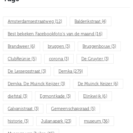
Amsterdamsestraatweg
(12)
Balderikstraat
(4)
Best bekeken Facebookfoto's van de maand
(16)
Brandweer
(6)
bruggen
(3)
Bruggenbouw
(3)
ClubReünie
(5)
corona
(3)
De Gruyter
(3)
De Lessepsstraat
(3)
Demka
(279)
Demka. De Muinck Keijzer
(3)
De Muinck Keizer
(6)
diefstal
(3)
Egmontkade
(3)
Elinkwijk
(6)
Galvanistraat
(3)
Gemeenschapsraad
(5)
historie
(3)
Julianapark
(23)
museum
(36)