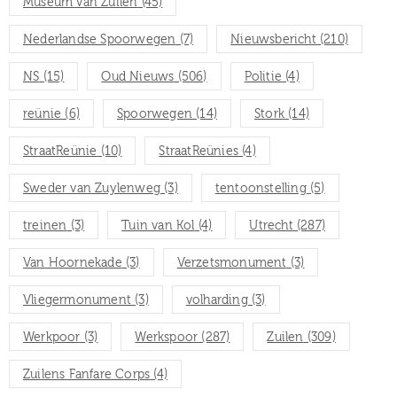
Museum van Zuilen
(45)
Nederlandse Spoorwegen
(7)
Nieuwsbericht
(210)
NS
(15)
Oud Nieuws
(506)
Politie
(4)
reünie
(6)
Spoorwegen
(14)
Stork
(14)
StraatReünie
(10)
StraatReünies
(4)
Sweder van Zuylenweg
(3)
tentoonstelling
(5)
treinen
(3)
Tuin van Kol
(4)
Utrecht
(287)
Van Hoornekade
(3)
Verzetsmonument
(3)
Vliegermonument
(3)
volharding
(3)
Werkpoor
(3)
Werkspoor
(287)
Zuilen
(309)
Zuilens Fanfare Corps
(4)