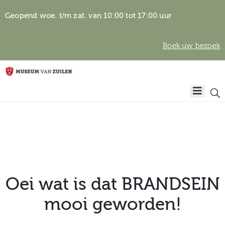
Geopend woe. t/m zat. van 10:00 tot 17:00 uur
Boek uw bezoek
Privacyverklaring
Home
Algemene
voorwaarden
Auteursrechten
Plan
& beeldgebruik
uw
bezoek
Oei wat is dat BRANDSEIN
mooi geworden!
Over het