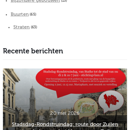
Bijzondere gebouwen
(13)
Buurten
(65)
Straten
(63)
Recente berichten
2 maart 2026
len
Officieel afscheid Wim van Scharenburg al