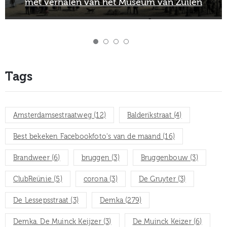
en
directeur van het Museum van Zuilen
Tags
Amsterdamsestraatweg
(12)
Balderikstraat
(4)
Best bekeken Facebookfoto's van de maand
(16)
Brandweer
(6)
bruggen
(3)
Bruggenbouw
(3)
ClubReünie
(5)
corona
(3)
De Gruyter
(3)
De Lessepsstraat
(3)
Demka
(279)
Demka. De Muinck Keijzer
(3)
De Muinck Keizer
(6)