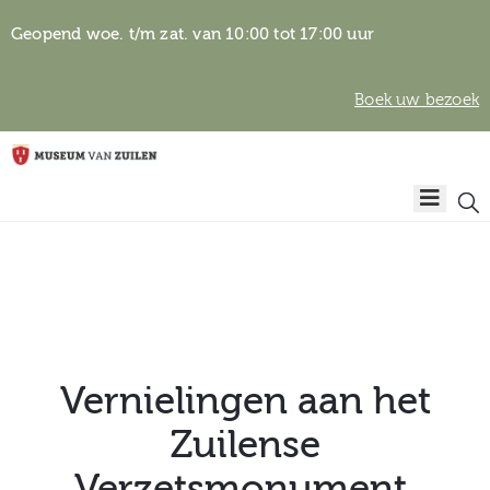
Geopend woe. t/m zat. van 10:00 tot 17:00 uur
Boek uw bezoek
Privacyverklaring
Home
Algemene
voorwaarden
Auteursrechten
Plan
& beeldgebruik
uw
bezoek
Vernielingen aan het
Zuilense
Over het
Verzetsmonument.