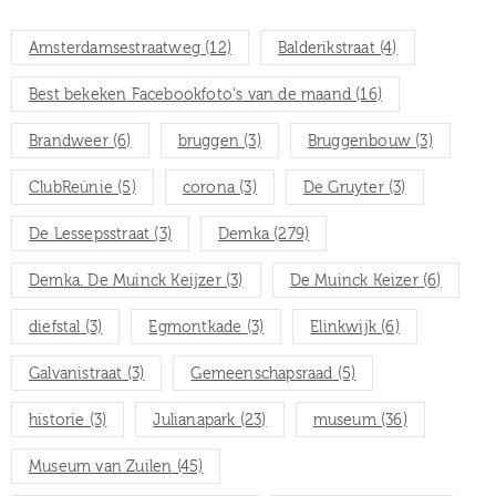
Amsterdamsestraatweg
(12)
Balderikstraat
(4)
Best bekeken Facebookfoto's van de maand
(16)
Brandweer
(6)
bruggen
(3)
Bruggenbouw
(3)
ClubReünie
(5)
corona
(3)
De Gruyter
(3)
De Lessepsstraat
(3)
Demka
(279)
Demka. De Muinck Keijzer
(3)
De Muinck Keizer
(6)
diefstal
(3)
Egmontkade
(3)
Elinkwijk
(6)
Galvanistraat
(3)
Gemeenschapsraad
(5)
historie
(3)
Julianapark
(23)
museum
(36)
Museum van Zuilen
(45)