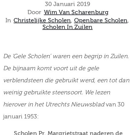
museum
30 Januari 2019
Door
Wim Van Scharenburg
In
Christelijke Scholen
‚
Openbare Scholen
‚
Scholen In Zuilen
Activiteiten
De ‘Gele Scholen’ waren een begrip in Zuilen.
Verhalen
De bijnaam komt voort uit de gele
over
verblendsteen die gebruikt werd, een tot dan
Zuilen
weinig gebruikte steensoort. We lezen
hierover in het Utrechts Nieuwsblad
van 30
januari 1953:
Collectie
Scholen Pr. Margrietstraat naderen de