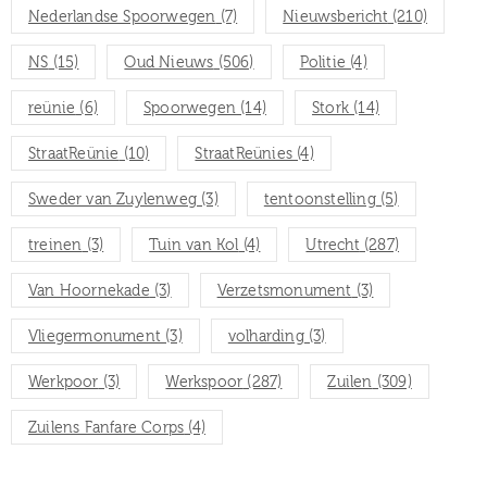
Nederlandse Spoorwegen
(7)
Nieuwsbericht
(210)
NS
(15)
Oud Nieuws
(506)
Politie
(4)
reünie
(6)
Spoorwegen
(14)
Stork
(14)
StraatReünie
(10)
StraatReünies
(4)
Sweder van Zuylenweg
(3)
tentoonstelling
(5)
treinen
(3)
Tuin van Kol
(4)
Utrecht
(287)
Van Hoornekade
(3)
Verzetsmonument
(3)
Vliegermonument
(3)
volharding
(3)
Werkpoor
(3)
Werkspoor
(287)
Zuilen
(309)
Zuilens Fanfare Corps
(4)