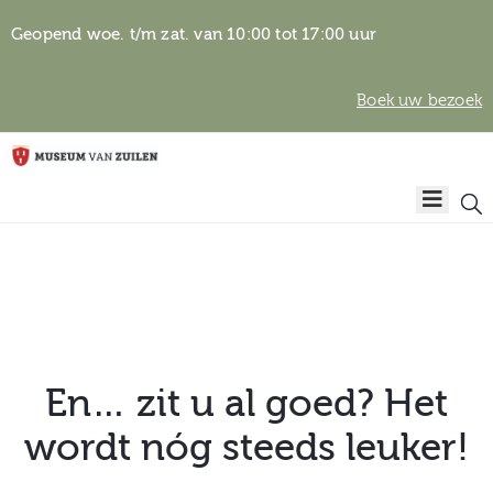
Geopend woe. t/m zat. van 10:00 tot 17:00 uur
Boek uw bezoek
Privacyverklaring
Home
Algemene
voorwaarden
Auteursrechten
Plan
& beeldgebruik
uw
bezoek
En… zit u al goed? Het
wordt nóg steeds leuker!
Over het