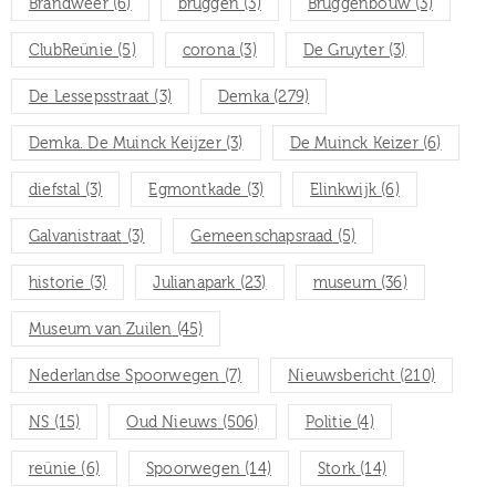
Brandweer
(6)
bruggen
(3)
Bruggenbouw
(3)
ClubReünie
(5)
corona
(3)
De Gruyter
(3)
De Lessepsstraat
(3)
Demka
(279)
Demka. De Muinck Keijzer
(3)
De Muinck Keizer
(6)
diefstal
(3)
Egmontkade
(3)
Elinkwijk
(6)
Galvanistraat
(3)
Gemeenschapsraad
(5)
historie
(3)
Julianapark
(23)
museum
(36)
Museum van Zuilen
(45)
Nederlandse Spoorwegen
(7)
Nieuwsbericht
(210)
NS
(15)
Oud Nieuws
(506)
Politie
(4)
reünie
(6)
Spoorwegen
(14)
Stork
(14)