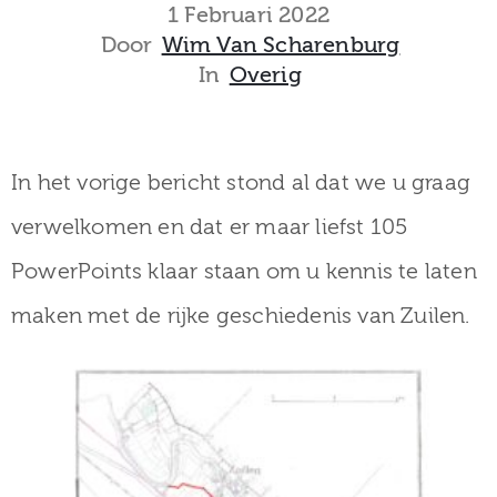
museum
1 Februari 2022
Door
Wim Van Scharenburg
In
Overig
Activiteiten
In het vorige bericht stond al dat we u graag
verwelkomen en dat er maar liefst 105
Verhalen
PowerPoints klaar staan om u kennis te laten
over
maken met de rijke geschiedenis van Zuilen.
Zuilen
Collectie