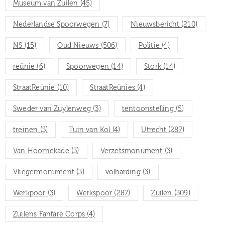
Museum van Zuilen
(45)
Nederlandse Spoorwegen
(7)
Nieuwsbericht
(210)
NS
(15)
Oud Nieuws
(506)
Politie
(4)
reünie
(6)
Spoorwegen
(14)
Stork
(14)
StraatReünie
(10)
StraatReünies
(4)
Sweder van Zuylenweg
(3)
tentoonstelling
(5)
treinen
(3)
Tuin van Kol
(4)
Utrecht
(287)
Van Hoornekade
(3)
Verzetsmonument
(3)
Vliegermonument
(3)
volharding
(3)
Werkpoor
(3)
Werkspoor
(287)
Zuilen
(309)
Zuilens Fanfare Corps
(4)