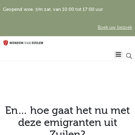
Geopend woe. t/m zat. van 10:00 tot 17:00 uur
Boek uw bezoek
Privacyverklaring
Home
Algemene
voorwaarden
Auteursrechten
Plan
& beeldgebruik
uw
bezoek
En… hoe gaat het nu met
deze emigranten uit
Over het
Zuilen?