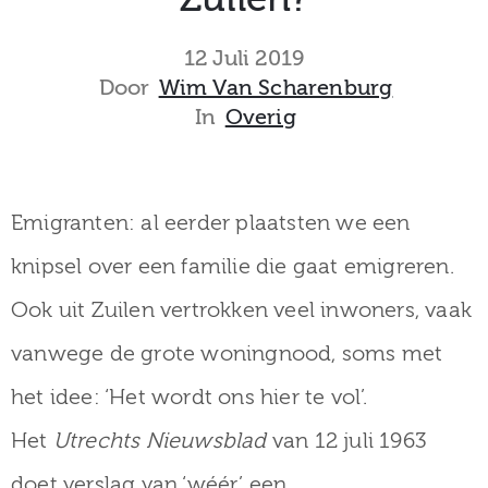
museum
12 Juli 2019
Door
Wim Van Scharenburg
In
Overig
Activiteiten
Emigranten: al eerder plaatsten we een
Verhalen
knipsel over een familie die gaat emigreren.
over
Ook uit Zuilen vertrokken veel inwoners, vaak
Zuilen
vanwege de grote woningnood, soms met
het idee: ‘Het wordt ons hier te vol’.
Collectie
Het
Utrechts Nieuwsblad
van 12 juli 1963
doet verslag van ‘wéér’ een