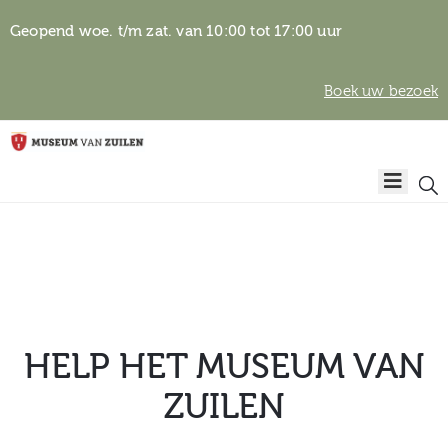
Geopend woe. t/m zat. van 10:00 tot 17:00 uur
Boek uw bezoek
Privacyverklaring
Home
Algemene
voorwaarden
Auteursrechten
Plan
& beeldgebruik
uw
bezoek
HELP HET MUSEUM VAN
ZUILEN
Over het