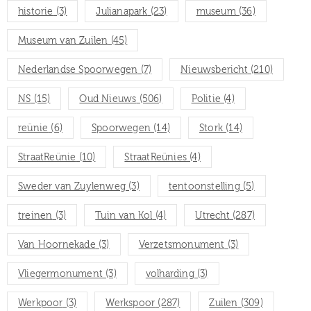
historie
(3)
Julianapark
(23)
museum
(36)
Museum van Zuilen
(45)
Nederlandse Spoorwegen
(7)
Nieuwsbericht
(210)
NS
(15)
Oud Nieuws
(506)
Politie
(4)
reünie
(6)
Spoorwegen
(14)
Stork
(14)
StraatReünie
(10)
StraatReünies
(4)
Sweder van Zuylenweg
(3)
tentoonstelling
(5)
treinen
(3)
Tuin van Kol
(4)
Utrecht
(287)
Van Hoornekade
(3)
Verzetsmonument
(3)
Vliegermonument
(3)
volharding
(3)
Werkpoor
(3)
Werkspoor
(287)
Zuilen
(309)