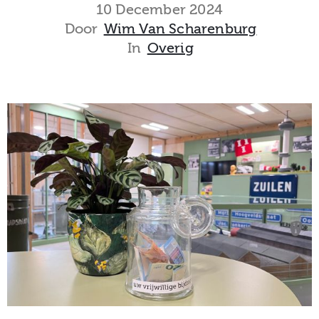
museum
10 December 2024
Door
Wim Van Scharenburg
In
Overig
Activiteiten
Verhalen
over
Zuilen
Collectie