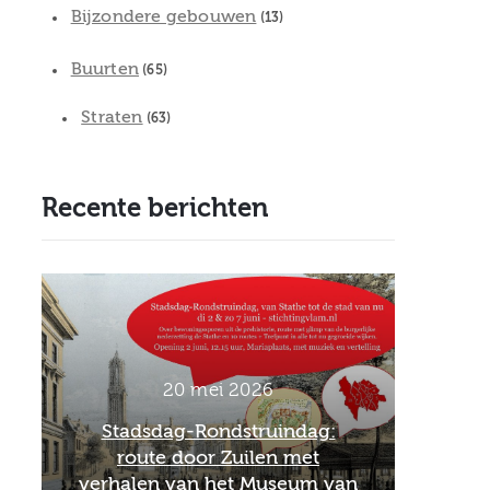
Bijzondere gebouwen
(13)
Buurten
(65)
Straten
(63)
Recente berichten
2 maart 2026
Officieel afscheid Wim van
26 fe
n
Scharenburg als directeur van
Febr