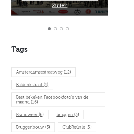
het Museum van Zuilen
Tags
Amsterdamsestraatweg
(12)
Balderikstraat
(4)
Best bekeken Facebookfoto's van de
maand
(16)
Brandweer
(6)
bruggen
(3)
Bruggenbouw
(3)
ClubReünie
(5)