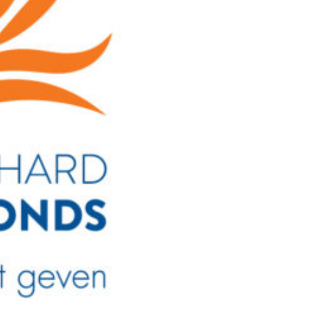
20 mei 2026
Stadsdag-Rondstruindag:
route door Zuilen met
ari 2026
verhalen van het Museum va