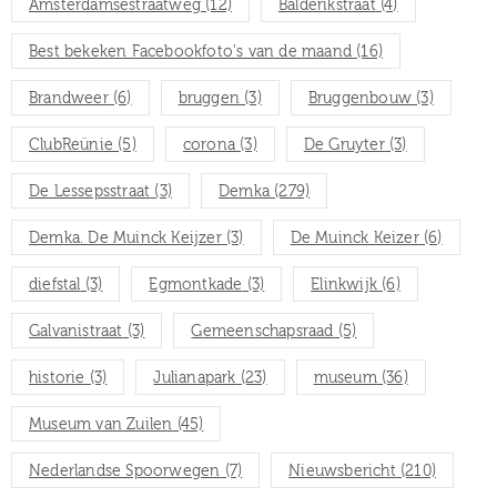
Amsterdamsestraatweg
(12)
Balderikstraat
(4)
Best bekeken Facebookfoto's van de maand
(16)
Brandweer
(6)
bruggen
(3)
Bruggenbouw
(3)
ClubReünie
(5)
corona
(3)
De Gruyter
(3)
De Lessepsstraat
(3)
Demka
(279)
Demka. De Muinck Keijzer
(3)
De Muinck Keizer
(6)
diefstal
(3)
Egmontkade
(3)
Elinkwijk
(6)
Galvanistraat
(3)
Gemeenschapsraad
(5)
historie
(3)
Julianapark
(23)
museum
(36)
Museum van Zuilen
(45)
Nederlandse Spoorwegen
(7)
Nieuwsbericht
(210)