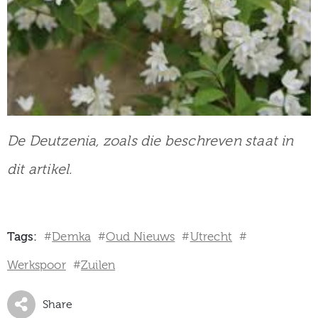
De Deutzenia, zoals die beschreven staat in
dit artikel.
Tags:
Demka
Oud Nieuws
Utrecht
#
#
#
#
Werkspoor
Zuilen
#
Share