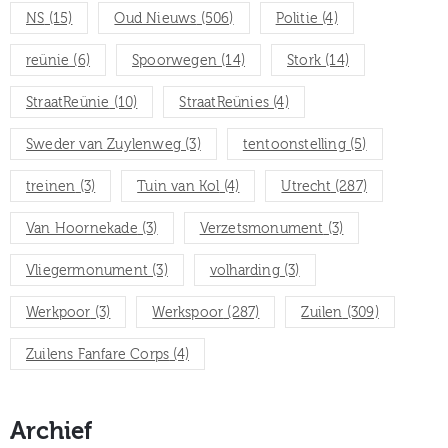
NS
(15)
Oud Nieuws
(506)
Politie
(4)
reünie
(6)
Spoorwegen
(14)
Stork
(14)
StraatReünie
(10)
StraatReünies
(4)
Sweder van Zuylenweg
(3)
tentoonstelling
(5)
treinen
(3)
Tuin van Kol
(4)
Utrecht
(287)
Van Hoornekade
(3)
Verzetsmonument
(3)
Vliegermonument
(3)
volharding
(3)
Werkpoor
(3)
Werkspoor
(287)
Zuilen
(309)
Zuilens Fanfare Corps
(4)
Archief