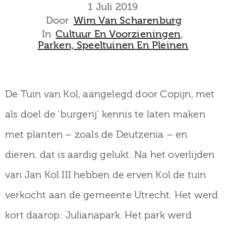
museum
1 Juli 2019
Door
Wim Van Scharenburg
In
Cultuur En Voorzieningen
‚
Parken, Speeltuinen En Pleinen
Activiteiten
De Tuin van Kol, aangelegd door Copijn, met
Verhalen
als doel de ‘burgerij’ kennis te laten maken
over
met planten – zoals de Deutzenia – en
Zuilen
dieren. dat is aardig gelukt. Na het overlijden
van Jan Kol III hebben de erven Kol de tuin
verkocht aan de gemeente Utrecht. Het werd
Collectie
kort daarop: Julianapark. Het park werd