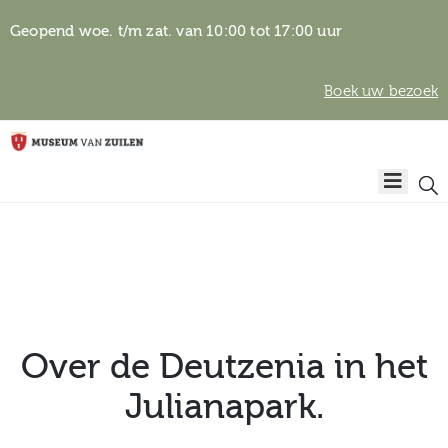
Geopend woe. t/m zat. van 10:00 tot 17:00 uur
Boek uw bezoek
Privacyverklaring
Home
Algemene
voorwaarden
Auteursrechten
Plan
& beeldgebruik
uw
bezoek
Over de Deutzenia in het
Julianapark.
Over het