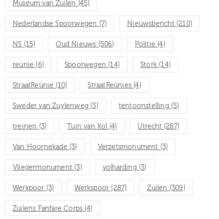
Museum van Zuilen
(45)
Nederlandse Spoorwegen
(7)
Nieuwsbericht
(210)
NS
(15)
Oud Nieuws
(506)
Politie
(4)
reünie
(6)
Spoorwegen
(14)
Stork
(14)
StraatReünie
(10)
StraatReünies
(4)
Sweder van Zuylenweg
(3)
tentoonstelling
(5)
treinen
(3)
Tuin van Kol
(4)
Utrecht
(287)
Van Hoornekade
(3)
Verzetsmonument
(3)
Vliegermonument
(3)
volharding
(3)
Werkpoor
(3)
Werkspoor
(287)
Zuilen
(309)
Zuilens Fanfare Corps
(4)