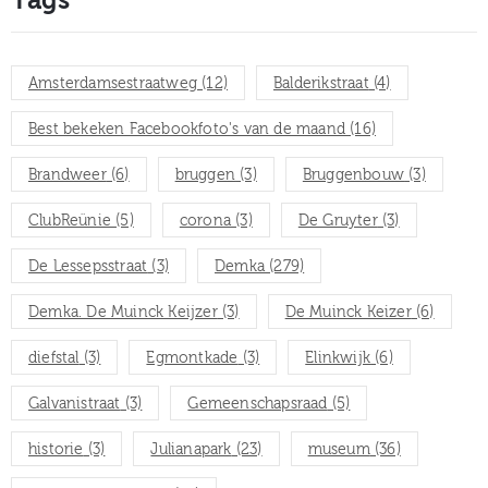
Tags
Amsterdamsestraatweg
(12)
Balderikstraat
(4)
Best bekeken Facebookfoto's van de maand
(16)
Brandweer
(6)
bruggen
(3)
Bruggenbouw
(3)
ClubReünie
(5)
corona
(3)
De Gruyter
(3)
De Lessepsstraat
(3)
Demka
(279)
Demka. De Muinck Keijzer
(3)
De Muinck Keizer
(6)
diefstal
(3)
Egmontkade
(3)
Elinkwijk
(6)
Galvanistraat
(3)
Gemeenschapsraad
(5)
historie
(3)
Julianapark
(23)
museum
(36)