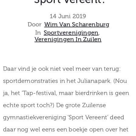
museum
14 Juni 2019
Door
Wim Van Scharenburg
In
Sportverenigingen
‚
Activiteiten
Verenigingen In Zuilen
Verhalen
Daar vind je ook niet veel meer van terug:
over
sportdemonstraties in het Julianapark. (Nou
Zuilen
ja, het ‘Tap-festival, maar bierdrinken is geen
echte sport toch?) De grote Zuilense
gymnastiekvereniging ‘Sport Vereent’ deed
Collectie
daar nog wel eens een boekje open over het