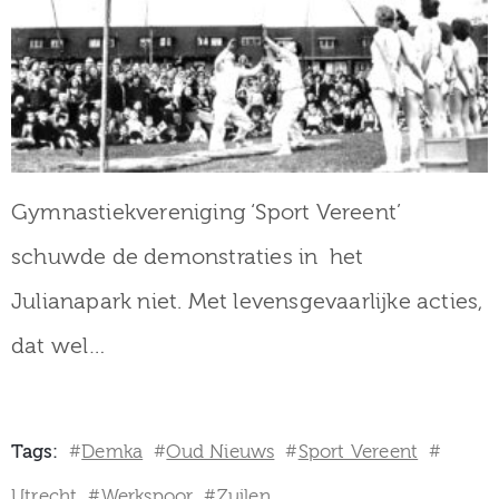
Gymnastiekvereniging ‘Sport Vereent’
schuwde de demonstraties in het
Julianapark niet. Met levensgevaarlijke acties,
dat wel…
Tags:
Demka
Oud Nieuws
Sport Vereent
#
#
#
#
Utrecht
Werkspoor
Zuilen
#
#