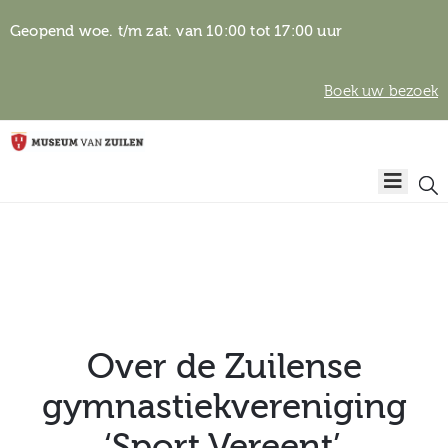
Geopend woe. t/m zat. van 10:00 tot 17:00 uur
Boek uw bezoek
Privacyverklaring
Home
Algemene
voorwaarden
Auteursrechten
Plan
& beeldgebruik
uw
bezoek
Over de Zuilense
gymnastiekvereniging
Over het
‘Sport Vereent’.