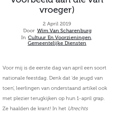
museum
vroeger)
2 April 2019
Activiteiten
Door
Wim Van Scharenburg
In
Cultuur En Voorzieningen
‚
Gemeentelijke Diensten
Verhalen
over
Voor mij is de eerste dag van april een soort
Zuilen
nationale feestdag. Denk dat ‘de jeugd van
toen’, leerlingen van onderstaand artikel ook
met plezier terugkijken op hun 1-april grap.
Collectie
Ze haalden de krant! In het
Utrechts