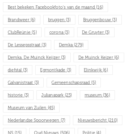
Best bekeken Facebookfoto's van de maand
(16)
Brandweer
(6)
bruggen
(3)
Bruggenbouw
(3)
ClubReünie
(5)
corona
(3)
De Gruyter
(3)
De Lessepsstraat
(3)
Demka
(279)
Demka. De Muinck Keijzer
(3)
De Muinck Keizer
(6)
diefstal
(3)
Egmontkade
(3)
Elinkwijk
(6)
Galvanistraat
(3)
Gemeenschapsraad
(5)
historie
(3)
Julianapark
(23)
museum
(36)
Museum van Zuilen
(45)
Nederlandse Spoorwegen
(7)
Nieuwsbericht
(210)
NS
(15)
Oud Nieuws
(506)
Politie
(4)