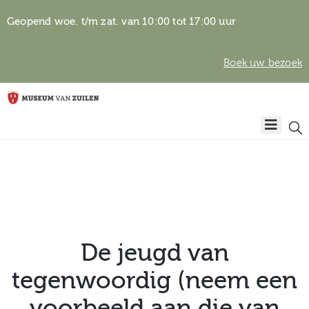
Geopend woe. t/m zat. van 10:00 tot 17:00 uur
Boek uw bezoek
Privacyverklaring
Home
Algemene
voorwaarden
Auteursrechten
Plan
& beeldgebruik
uw
bezoek
De jeugd van
tegenwoordig (neem een
Over het
voorbeeld aan die van