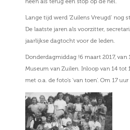
heen als terug een stop op de hei.
Lange tijd werd ‘Zuilens Vreugd’ nog
De laatste jaren als voorzitter, secret
jaarlijkse dagtocht voor de leden.
Donderdagmiddag !6 maart 2017, van 14
Museum van Zuilen. Inloop van 14 tot 1
met o.a. de foto’s ‘van toen’. Om 17 uur
12 febr
26 februari 2
Februaristak
van 