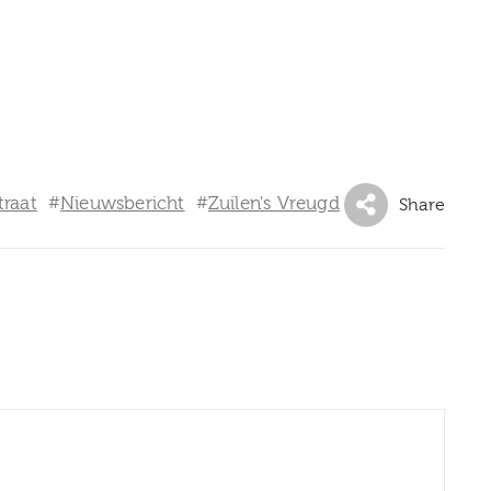
traat
Nieuwsbericht
Zuilen's Vreugd
#
#
Share