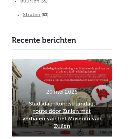
Buurten
(65)
Straten
(63)
Recente berichten
20 mei 2026
Stadsdag-Rondstruindag:
route door Zuilen met
Offi
verhalen van het Museum van
Schare
Zuilen
he