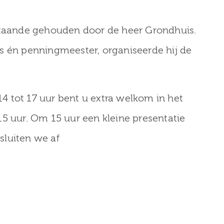
 staande gehouden door de heer Grondhuis.
aris én penningmeester, organiseerde hij de
 tot 17 uur bent u extra welkom in het
5 uur. Om 15 uur een kleine presentatie
 sluiten we af
uari 2026
026 Herdenking
30 januari 2026
ing bij Museum
Zuilen
Zaterdag 31 januari gesloten