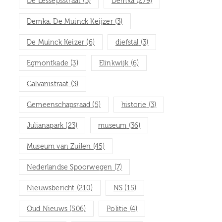
De Lessepsstraat
(3)
Demka
(279)
Demka. De Muinck Keijzer
(3)
De Muinck Keizer
(6)
diefstal
(3)
Egmontkade
(3)
Elinkwijk
(6)
Galvanistraat
(3)
Gemeenschapsraad
(5)
historie
(3)
Julianapark
(23)
museum
(36)
Museum van Zuilen
(45)
Nederlandse Spoorwegen
(7)
Nieuwsbericht
(210)
NS
(15)
Oud Nieuws
(506)
Politie
(4)