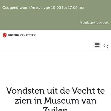
Geopend woe. t/m zat. van 10:00 tot 17:00 uur
Boek uw bezoek
Privacyverklaring
Home
Algemene
voorwaarden
Auteursrechten
Plan
& beeldgebruik
uw
bezoek
Vondsten uit de Vecht te
zien in Museum van
Over het
Zuilen