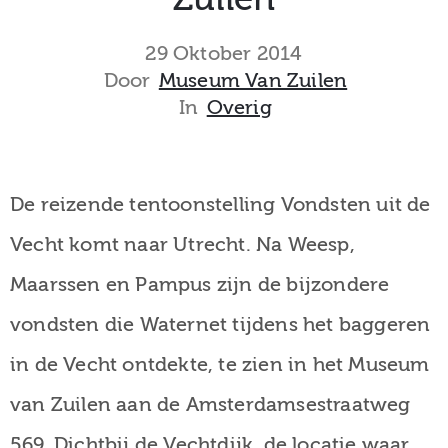
museum
29 Oktober 2014
Door
Museum Van Zuilen
In
Overig
Activiteiten
De reizende tentoonstelling Vondsten uit de
Verhalen
Vecht komt naar Utrecht. Na Weesp,
over
Maarssen en Pampus zijn de bijzondere
Zuilen
vondsten die Waternet tijdens het baggeren
in de Vecht ontdekte, te zien in het Museum
Collectie
van Zuilen aan de Amsterdamsestraatweg
569. Dichtbij de Vechtdijk, de locatie waar