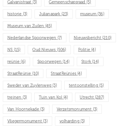
Galvanistraat
(3)
Gemeenschapsraad
(5)
historie
(3)
Julianapark
(23)
museum
(36)
Museum van Zuilen
(45)
Nederlandse Spoorwegen
(7)
Nieuwsbericht
(210)
NS
(15)
Oud Nieuws
(506)
Politie
(4)
reünie
(6)
Spoorwegen
(14)
Stork
(14)
StraatReünie
(10)
StraatReünies
(4)
Sweder van Zuylenweg
(3)
tentoonstelling
(5)
treinen
(3)
Tuin van Kol
(4)
Utrecht
(287)
Van Hoornekade
(3)
Verzetsmonument
(3)
Vliegermonument
(3)
volharding
(3)